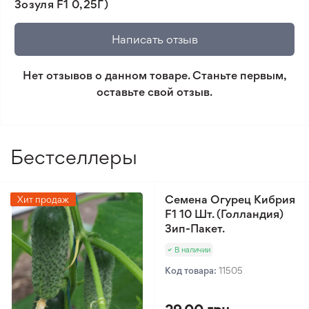
Зозуля F1 0,25Г)
🛡️ Защита покупок. Возврат средств за товар,
который не соответствует ожиданиям. Согласно
Написать отзыв
условиям возврата.
Нет отзывов о данном товаре. Станьте первым,
Минимальный заказ 300 грн.
оставьте свой отзыв.
Бестселлеры
Семена Огурец Кибрия
Хит продаж
F1 10 Шт. (Голландия)
Зип-Пакет.
В наличии
Код товара:
11505