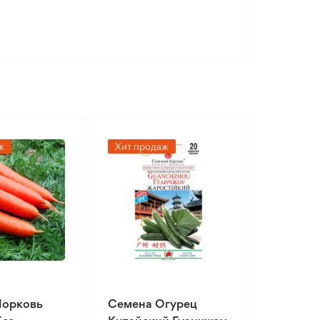
ж
Хит продаж
Морковь
Семена Огурец