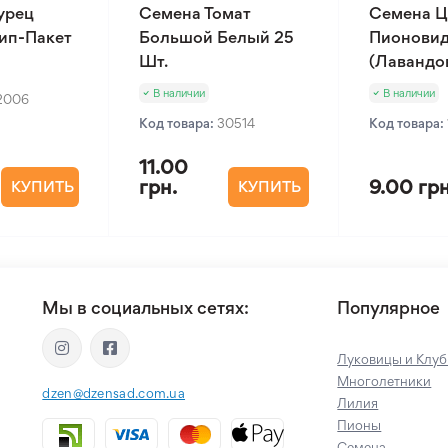
урец
Семена Томат
Семена Ц
Зип-Пакет
Большой Белый 25
Пионовид
Шт.
(Лавандов
В наличии
В наличии
2006
Код товара:
30514
Код товара:
11.00
грн.
9.00 грн
КУПИТЬ
КУПИТЬ
Мы в социальных сетях:
Популярное
Луковицы и Клуб
Многолетники
dzen@dzensad.com.ua
Лилия
Пионы
Семена