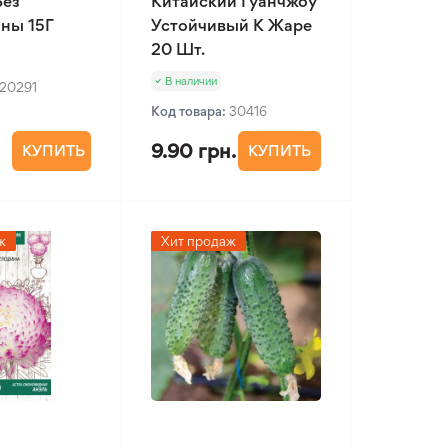
Без
Китайский Гуанчжоу
ны 15Г
Устойчивый К Жаре
20 Шт.
В наличии
20291
Код товара:
30416
9.90 грн.
КУПИТЬ
КУПИТЬ
ж
Хит продаж