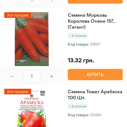
«Лилия» предлагает сертифицированную
продукцию, способную дать обильный урожай. В
Семена Морковь
Хит продаж
нашем ассортименте вы найдете множество
Королева Осени 15Г,
сортов моркови и сможете выбрать лучший для
(Гигант)
себя вариант.
В наличии
Код товара:
10897
13.32 грн.
КУПИТЬ
Семена Томат Арабеска
Хит продаж
100 Шт.
В наличии
Код товара:
30484