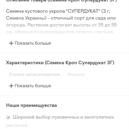
Семена кустового укропа "СУПЕРДУКАТ" (3 г,
Семена Украины) - отличный сорт для сада или
огорода. Растение достигает высоты от 35 до 55
см, образуя полураскидистую розетку листьев.
Листья крупные, ароматные, зеленые, идеально
Показать больше
подойдут для приготовления пищи.
Время от появления всходов до сбора урожая
Характеристики (Семена Кроп Супердукат 3Г)
составляет 35-40 дней, что делает этот сорт
быстрорастущим и удобным для использования в
Страна происхождения
Украина
кулинарии. Семена не содержат ГМО, что
гарантирует их безопасность и качество.
Показать больше
Выращивайте укроп "СУПЕРДУКАТ" легко и с
наслаждением!
Наши преимещуества
🤝 Широкий выбор луковичных и многолетних
растений.