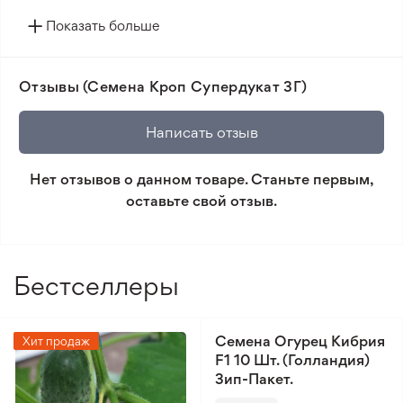
🔥 Новые сорта. Интересные новинки каждого
Показать больше
сезона.
📸 Соответствие сортов. Совпадение фотографии
Отзывы (Семена Кроп Супердукат 3Г)
товара и реального растения.
🛡️ Защита покупок. Возврат средств за товар,
Написать отзыв
который не соответствует ожиданиям. Согласно
условиям возврата.
Нет отзывов о данном товаре. Станьте первым,
оставьте свой отзыв.
Минимальный заказ 300 грн.
Бестселлеры
Семена Огурец Кибрия
Хит продаж
F1 10 Шт. (Голландия)
Зип-Пакет.