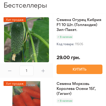
огородах. Он обеспечивает регулярный урожай
Бестселлеры
крупных сладких бобов и гарантирует первые
плоды уже через 41–52 дня после посева, что
делает его надежным выбором для любого
Семена Огурец Кибрия
Хит продаж
садовода.
F1 10 Шт. (Голландия)
Зип-Пакет.
В наличии
Код товара:
11505
29.00 грн.
КУПИТЬ
Семена Морковь
Хит продаж
Королева Осени 15Г,
(Гигант)
В наличии