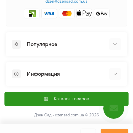
dzen@dzensad.com.ua
Популярное
Луковицы и Клубни Цветов
Многолетники
Информация
Лилия
Пионы
Главная
Семена
Доставка и оплата
Каталог товаров
Лилейник
Контакты
Про нас
Дзен Сад - dzensad.com.ua
© 2026
Пользовательское соглашение
Возврат и обмен