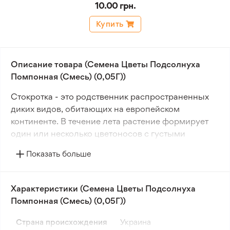
10.00 грн.
Купить
Описание товара (Семена Цветы Подсолнуха
Помпонная (Смесь) (0,05Г))
Стокротка - это родственник распространенных
диких видов, обитающих на европейском
континенте. В течение лета растение формирует
один или несколько цветоносов с густыми
шарообразными соцветиями, значительно
Показать больше
крупнее, чем у диких видов.
Семена стокротки можно высевать как на
Характеристики (Семена Цветы Подсолнуха
открытый грунт, так и в пленочные укрытия. Через
Помпонная (Смесь) (0,05Г))
5-6 недель после посева сеянцы пересаживают на
постоянное место, оставляя расстояние 10-20 см
Страна происхождения
Украина
между ними. Это растение прекрасно смотрится