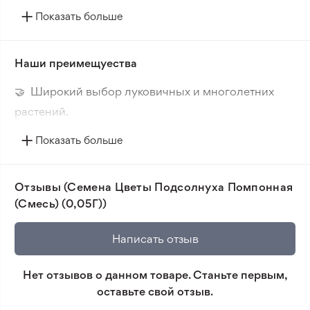
как в небольших группах на клумбах и рабатках,
Показать больше
так и в балконных ящиках и вазонах, особенно в
сочетании с другими весенними цветами, такими
Наши преимещуества
как гиацинт, нарцисс, тюльпан, незабудка и виола.
🤝 Широкий выбор луковичных и многолетних
растений.
🔥 Новые сорта. Интересные новинки каждого
Показать больше
сезона.
📸 Соответствие сортов. Совпадение фотографии
Отзывы (Семена Цветы Подсолнуха Помпонная
товара и реального растения.
(Смесь) (0,05Г))
🛡️ Защита покупок. Возврат средств за товар,
который не соответствует ожиданиям. Согласно
Написать отзыв
условиям возврата.
Нет отзывов о данном товаре. Станьте первым,
Минимальный заказ 300 грн.
оставьте свой отзыв.