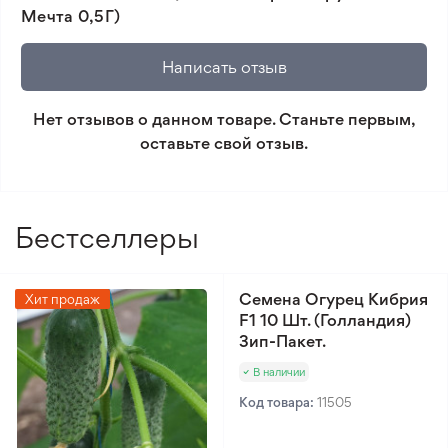
Мечта 0,5Г)
🛡️ Защита покупок. Возврат средств за товар,
который не соответствует ожиданиям. Согласно
Написать отзыв
условиям возврата.
Нет отзывов о данном товаре. Станьте первым,
Минимальный заказ 300 грн.
оставьте свой отзыв.
Бестселлеры
Семена Огурец Кибрия
Хит продаж
F1 10 Шт. (Голландия)
Зип-Пакет.
В наличии
Код товара:
11505