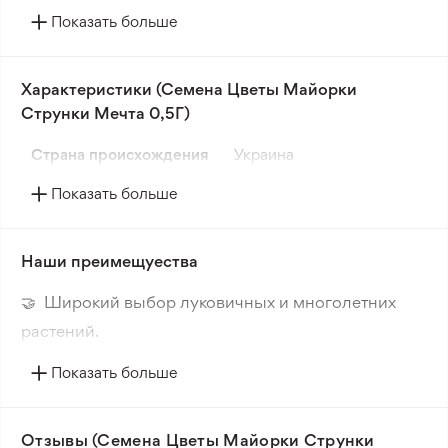
на которых расцветают крупные махровые
Показать больше
соцветия диаметром 8-12 см.
Белая окраска цветов, как в сказочном снежном
Характеристики (Семена Цветы Майорки
скольжении, делает этот сорт идеальным
Струнки Мечта 0,5Г)
выбором для клумб, цветников и букетов.
Осуществите свои садовые мечты с этим
Страна происхождения
Украина
замечательным сортом Циннии.
Показать больше
Наши преимещуества
🤝 Широкий выбор луковичных и многолетних
растений.
🔥 Новые сорта. Интересные новинки каждого
Показать больше
сезона.
📸 Соответствие сортов. Совпадение фотографии
Отзывы (Семена Цветы Майорки Струнки
товара и реального растения.