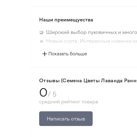
Наши преимещуества
🤝 Широкий выбор луковичных и много
🔥 Новые сорта. Интересные новинки к
📸 Соответствие сортов. Совпадение ф
Показать больше
🛡️ Защита покупок. Возврат средств за
Минимальный заказ 300 грн.
Отзывы (Семена Цветы Лаванда Рання
0
/ 5
средний рейтинг товара
Написать отзыв