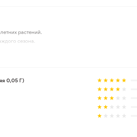
летних растений.
аждого сезона.
отографии товара и реального растения.
 товар, который не соответствует ожиданиям. Согласно 
я 0,05 Г)