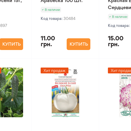
сени 15Г,
Арабеска 100 Шт.
Красная 
Сердцеви
В наличии
В наличии
Код товара:
30484
0897
Код товара:
11.00
15.00
грн.
грн.
КУПИТЬ
КУПИТЬ
Хит продаж
Хит прода