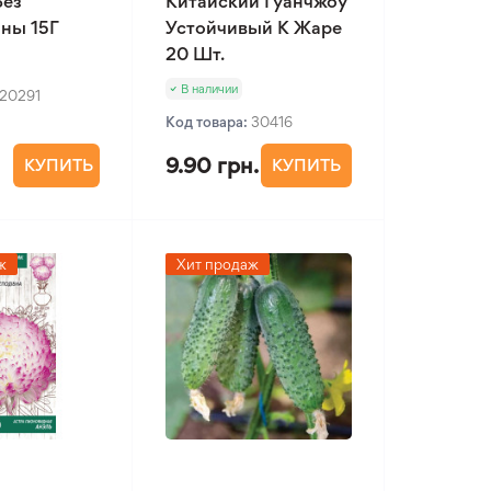
Без
Китайский Гуанчжоу
ны 15Г
Устойчивый К Жаре
20 Шт.
В наличии
20291
Код товара:
30416
9.90 грн.
КУПИТЬ
КУПИТЬ
ж
Хит продаж