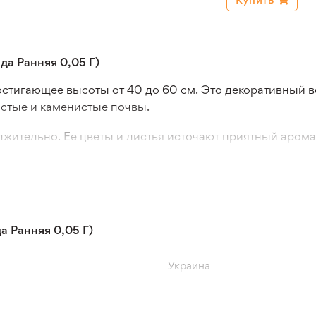
а Ранняя 0,05 Г)
достигающее высоты от 40 до 60 см. Это декоративный 
стые и каменистые почвы.
жительно. Ее цветы и листья источают приятный аромат
ппах с другими растениями.
мерной промышленности. В народной медицине извест
тва. В кулинарии лаванда применяется в качестве прип
атизации белья, отпугивания моли и других целей. Се
 Ранняя 0,05 Г)
Украина