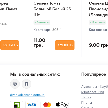
урец
Семена Томат
Семена Ц
Зип-Пакет
Большой Белый 25
Пионовид
Шт.
(Лавандов
В наличии
В наличии
2006
Код товара:
30514
Код товара:
11.00
грн.
9.00 грн
КУПИТЬ
КУПИТЬ
Мы в социальных сетях:
Популярное
Луковицы и Клуб
Многолетники
dzen@dzensad.com.ua
Лилия
Пионы
Семена