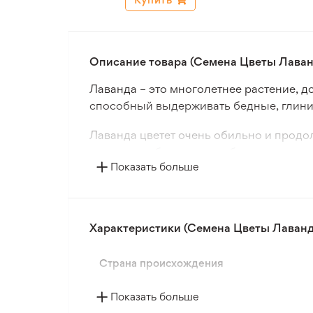
Описание товара (Семена Цветы Лаванд
Лаванда – это многолетнее растение, 
способный выдерживать бедные, глини
Лаванда цветет очень обильно и продол
посадки на бордюрах, рабатках и в гру
Показать больше
Лаванда широко используется в парфю
антисептические и тонизирующие свойс
В быту лаванда используется для аром
Характеристики (Семена Цветы Лаванда
почву, почти не присыпая их землей.
Страна происхождения
Показать больше