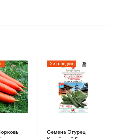
ж
Хит продаж
Морковь
Семена Огурец