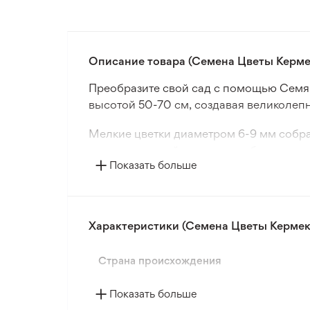
Описание товара (Семена Цветы Керме
Преобразите свой сад с помощью Семя
высотой 50-70 см, создавая великолеп
Мелкие цветки диаметром 6-9 мм собр
идеально подойдет для клумб, цветнико
Показать больше
Превратите свой сад в место, где зв
добавить элегантности и изыска в кажд
Характеристики (Семена Цветы Кермек
Страна происхождения
Показать больше