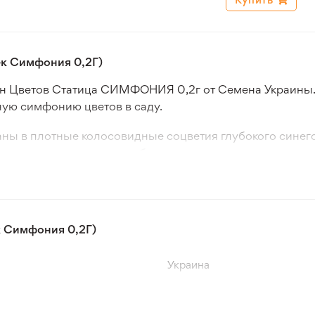
к Симфония 0,2Г)
н Цветов Статица СИМФОНИЯ 0,2г от Семена Украины. 
ную симфонию цветов в саду.
аны в плотные колосовидные соцветия глубокого сине
в и оригинальных сухих букетов.
учит прекрасная симфония природы. Выбирайте Семена
ый уголок вашего зеленого уголка.
 Симфония 0,2Г)
Украина