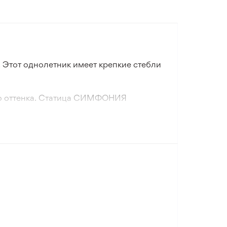
Этот однолетник имеет крепкие стебли
го оттенка. Статица СИМФОНИЯ
 Цветов Статица СИМФОНИЯ, чтобы