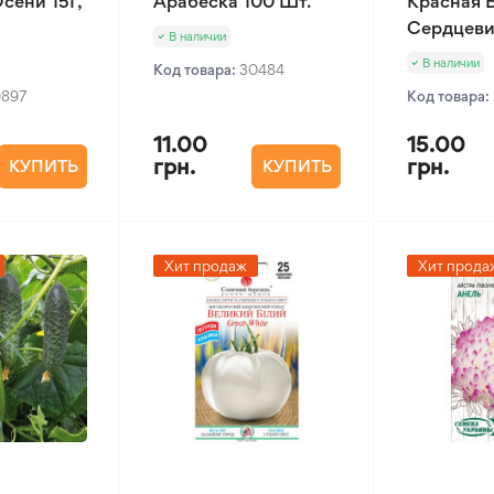
сени 15Г,
Арабеска 100 Шт.
Красная 
Сердцеви
В наличии
В наличии
Код товара:
30484
0897
Код товара:
11.00
15.00
грн.
грн.
КУПИТЬ
КУПИТЬ
Хит продаж
Хит прода