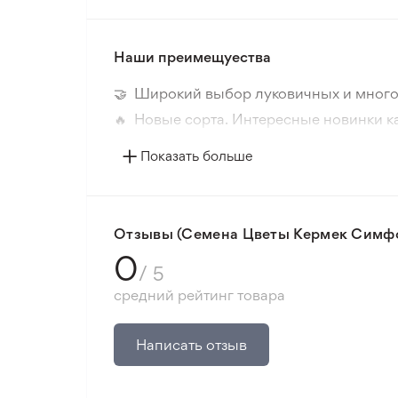
Наши преимещуества
🤝 Широкий выбор луковичных и много
🔥 Новые сорта. Интересные новинки к
📸 Соответствие сортов. Совпадение ф
Показать больше
🛡️ Защита покупок. Возврат средств за
Минимальный заказ 300 грн.
Отзывы (Семена Цветы Кермек Симфо
0
/ 5
средний рейтинг товара
Написать отзыв