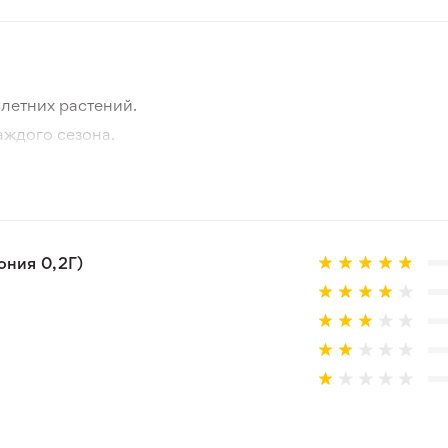
летних растений.
аждого сезона.
отографии товара и реального растения.
 товар, который не соответствует ожиданиям. Согласно 
ния 0,2Г)