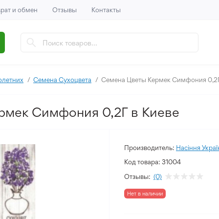
рат и обмен
Отзывы
Контакты
олетних
Семена Сухоцвета
Семена Цветы Кермек Симфония 0,2
рмек Симфония 0,2Г в Киеве
Производитель:
Насіння Украї
Код товара:
31004
Отзывы:
(0)
Нет в наличии