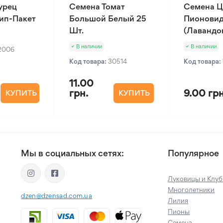
урец
Семена Томат
Семена Ц
Зип-Пакет
Большой Белый 25
Пионовид
Шт.
(Лавандов
В наличии
В наличии
2006
Код товара:
30514
Код товара:
11.00
грн.
9.00 грн
КУПИТЬ
КУПИТЬ
Мы в социальных сетях:
Популярное
Луковицы и Клуб
Многолетники
dzen@dzensad.com.ua
Лилия
Пионы
Семена