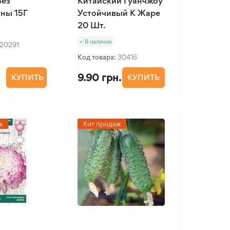
Без
Китайский Гуанчжоу
ны 15Г
Устойчивый К Жаре
20 Шт.
В наличии
20291
Код товара:
30416
9.90 грн.
КУПИТЬ
КУПИТЬ
ж
Хит продаж