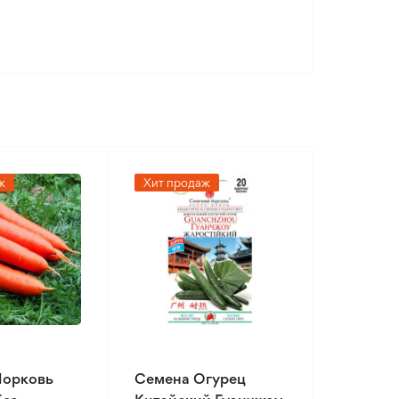
ж
Хит продаж
Морковь
Семена Огурец