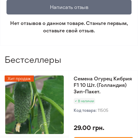
🛡️ Защита покупок. Возврат средств за товар,
Написать отзыв
который не соответствует ожиданиям. Согласно
условиям возврата.
Нет отзывов о данном товаре. Станьте первым,
оставьте свой отзыв.
Минимальный заказ 300 грн.
Бестселлеры
Семена Огурец Кибрия
Хит продаж
F1 10 Шт. (Голландия)
Зип-Пакет.
В наличии
Код товара:
11505
29.00 грн.