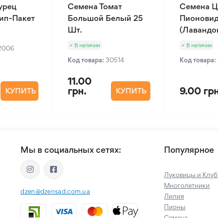
урец
Семена Томат
Семена Ц
Зип-Пакет
Большой Белый 25
Пионовид
Шт.
(Лавандов
В наличии
В наличии
2006
Код товара:
30514
Код товара:
11.00
грн.
9.00 грн
КУПИТЬ
КУПИТЬ
Мы в социальных сетях:
Популярное
Луковицы и Клуб
Многолетники
dzen@dzensad.com.ua
Лилия
Пионы
Семена