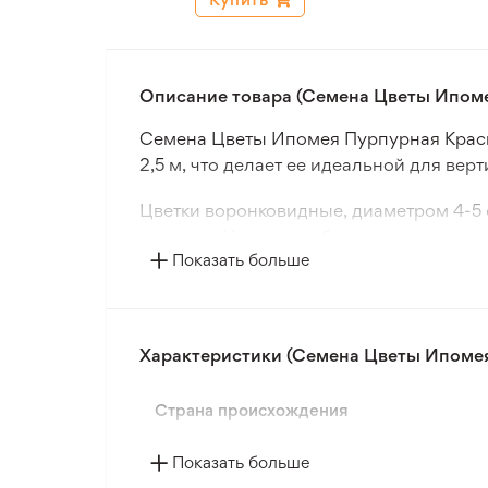
Описание товара (Семена Цветы Ипоме
Семена Цветы Ипомея Пурпурная Красна
2,5 м, что делает ее идеальной для ве
Цветки воронковидные, диаметром 4-5 
контраст. Цветение обильное и продолж
Показать больше
Сорт Ипомея Пурпурная Красная исполь
вертикального озеленения как в открыто
Характеристики (Семена Цветы Ипомея
Страна происхождения
Показать больше