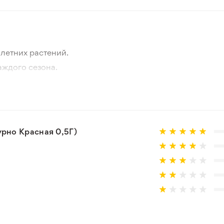
летних растений.
аждого сезона.
отографии товара и реального растения.
 товар, который не соответствует ожиданиям. Согласно 
рно Красная 0,5Г)