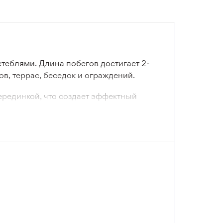
теблями. Длина побегов достигает 2-
ов, террас, беседок и ограждений.
ерединкой, что создает эффектный
го сезона.
композиций. Отлично подходит для
ыстро растет.