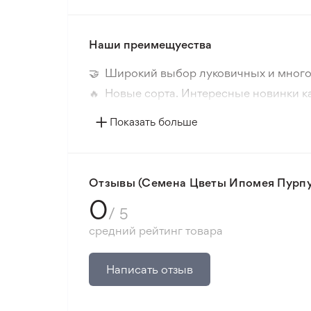
Наши преимещуества
🤝 Широкий выбор луковичных и много
🔥 Новые сорта. Интересные новинки к
📸 Соответствие сортов. Совпадение ф
Показать больше
🛡️ Защита покупок. Возврат средств за
Минимальный заказ 300 грн.
Отзывы (Семена Цветы Ипомея Пурпу
0
/ 5
средний рейтинг товара
Написать отзыв