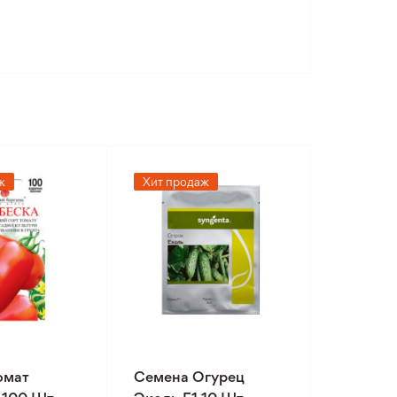
ж
Хит продаж
омат
Семена Огурец