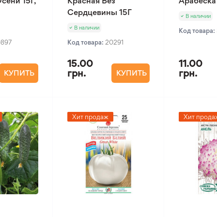
сени 15Г,
Красная Без
Арабеска
Сердцевины 15Г
В наличии
В наличии
Код товара:
0897
Код товара:
20291
15.00
11.00
грн.
грн.
КУПИТЬ
КУПИТЬ
Хит продаж
Хит прода