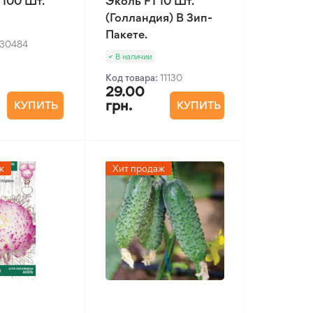
 100 Шт.
Эколь F1 10 Шт.
(Голландия) В Зип-
Пакете.
30484
В наличии
Код товара:
11130
29.00
грн.
КУПИТЬ
КУПИТЬ
ж
Хит продаж