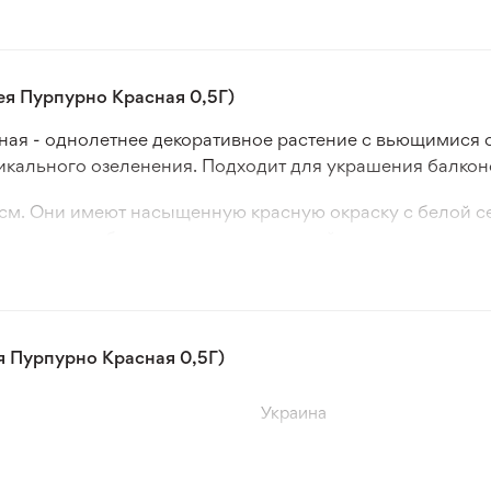
я Пурпурно Красная 0,5Г)
я - однолетнее декоративное растение с вьющимися с
ртикального озеленения. Подходит для украшения балкон
см. Они имеют насыщенную красную окраску с белой с
ительное, обеспечивая декоративный вид в течение все
зуется для создания зеленых экранов и декоративных 
м грунте, так и в контейнерах. Неприхотлива в уходе и б
 Пурпурно Красная 0,5Г)
Украина