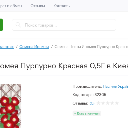
рат и обмен
Отзывы
Контакты
олетних
Семена Ипомеи
Семена Цветы Ипомея Пурпурно Красна
омея Пурпурно Красная 0,5Г в Кие
Производитель:
Насіння Украї
Код товара:
32305
Отзывы:
(0)
Есть в наличии