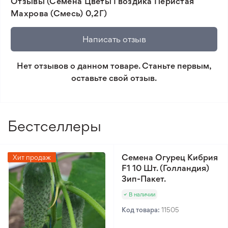
Отзывы (Семена Цветы Гвоздика Перистая
товара и реального растения.
ландшафтного дизайна.
Махрова (Смесь) 0,2Г)
🛡️ Защита покупок. Возврат средств за товар,
который не соответствует ожиданиям. Согласно
Написать отзыв
условиям возврата.
Нет отзывов о данном товаре. Станьте первым,
Минимальный заказ 300 грн.
оставьте свой отзыв.
Бестселлеры
Семена Огурец Кибрия
Хит продаж
F1 10 Шт. (Голландия)
Зип-Пакет.
В наличии
Код товара:
11505