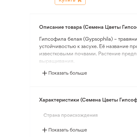
Описание товара (Семена Цветы Гипсо
Гипсофила белая (Gypsophila) – травян
устойчивостью к засухе. Её название п
известковыми почвами. Растение предп
выращивания.
Показать больше
Семена высеваются прямым способом в 
Соцветия состоят из множества мелких 
требует сложного ухода, что делает е
Характеристики (Семена Цветы Гипсоф
Гипсофила белая широко используется 
Благодаря продолжительному цветению
Страна происхождения
композиций.
Показать больше