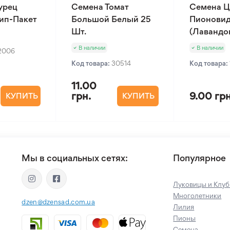
урец
Семена Томат
Семена Ц
Зип-Пакет
Большой Белый 25
Пионовид
Шт.
(Лавандов
В наличии
В наличии
2006
Код товара:
30514
Код товара:
11.00
грн.
9.00 грн
КУПИТЬ
КУПИТЬ
Мы в социальных сетях:
Популярное
Луковицы и Клуб
Многолетники
dzen@dzensad.com.ua
Лилия
Пионы
Семена