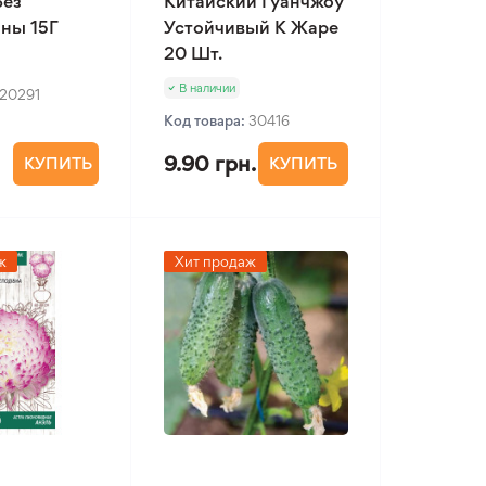
Без
Китайский Гуанчжоу
ны 15Г
Устойчивый К Жаре
20 Шт.
В наличии
20291
Код товара:
30416
9.90 грн.
КУПИТЬ
КУПИТЬ
ж
Хит продаж