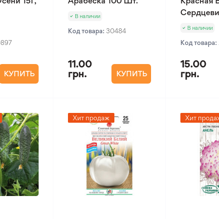
сени 15Г,
Арабеска 100 Шт.
Красная 
Сердцеви
В наличии
В наличии
Код товара:
30484
0897
Код товара:
11.00
15.00
грн.
грн.
КУПИТЬ
КУПИТЬ
Хит продаж
Хит прода