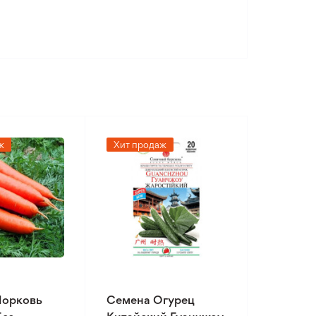
ж
Хит продаж
Морковь
Семена Огурец