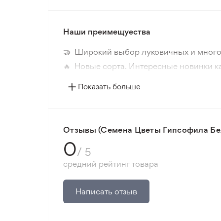
Наши преимещуества
🤝 Широкий выбор луковичных и много
🔥 Новые сорта. Интересные новинки к
📸 Соответствие сортов. Совпадение ф
Показать больше
🛡️ Защита покупок. Возврат средств за
Минимальный заказ 300 грн.
Отзывы (Семена Цветы Гипсофила Бел
0
/ 5
средний рейтинг товара
Написать отзыв