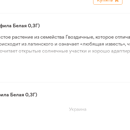
фила Белая 0,3Г)
истое растение из семейства Гвоздичные, которое отлич
роисходит из латинского и означает «любящая известь», 
очитает открытые солнечные участки и хорошо адапти
открытый грунт. Взрослое растение формирует раскид
белых цветков, создающих эффект лёгкого воздушного о
ё идеальным выбором для начинающих садоводов.
ила Белая 0,3Г)
во флористике. Её нежные соцветия добавляют лёгкост
 это растение также подходит для оформления клумб,
Украина