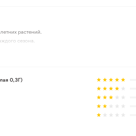
летних растений.
аждого сезона.
отографии товара и реального растения.
 товар, который не соответствует ожиданиям. Согласно 
ая 0,3Г)