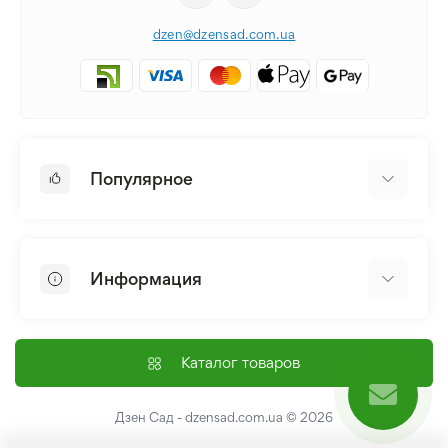
dzen@dzensad.com.ua
Популярное
Луковицы и Клубни Цветов
Многолетники
Информация
Лилия
Пионы
Главная
Семена
Доставка и оплата
Каталог товаров
Лилейник
Контакты
Про нас
Дзен Сад - dzensad.com.ua
© 2026
Пользовательское соглашение