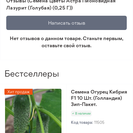
Отзывы (Семена Цветы Астра Пионовидная
товара и реального растения.
Лазурит (Голубая) (0,25 Г))
🛡️ Защита покупок. Возврат средств за товар,
который не соответствует ожиданиям. Согласно
Написать отзыв
условиям возврата.
Нет отзывов о данном товаре. Станьте первым,
Минимальный заказ 300 грн.
оставьте свой отзыв.
Бестселлеры
Семена Огурец Кибрия
Хит продаж
F1 10 Шт. (Голландия)
Зип-Пакет.
В наличии
Код товара:
11505