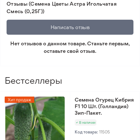
Отзывы (Семена Цветы Астра Игольчатая
товара и реального растения.
двухлетние растения, клубни и луковицы.
Смесь (0,25Г))
Просмотрите наш каталог и выберите подходящее
🛡️ Защита покупок. Возврат средств за товар,
растение. Покупать у нас быстро, безопасно и
который не соответствует ожиданиям. Согласно
Написать отзыв
экономично, с возможностью доставки в любой
условиям возврата.
город Украины!
Нет отзывов о данном товаре. Станьте первым,
Минимальный заказ 300 грн.
оставьте свой отзыв.
Бестселлеры
Семена Огурец Кибрия
Хит продаж
F1 10 Шт. (Голландия)
Зип-Пакет.
В наличии
Код товара:
11505