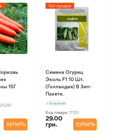
ж
Хит продаж
Морковь
Семена Огурец
Без
Эколь F1 10 Шт.
ны 15Г
(Голландия) В Зип-
Пакете.
В наличии
20291
Код товара:
11130
29.00
грн.
КУПИТЬ
КУПИТЬ