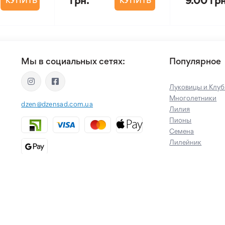
грн.
9.00 грн
КУПИТЬ
КУПИТЬ
Мы в социальных сетях:
Популярное
Луковицы и Клуб
Многолетники
dzen@dzensad.com.ua
Лилия
Пионы
Семена
Лилейник