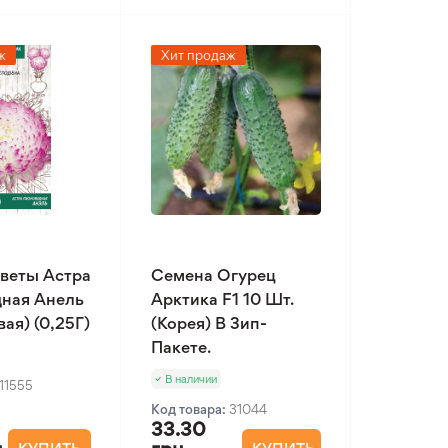
ж
Хит продаж
веты Астра
Семена Огурец
ная Анель
Арктика F1 10 Шт.
ая) (0,25Г)
(Корея) В Зип-
Пакете.
В наличии
11555
Код товара:
31044
33.30