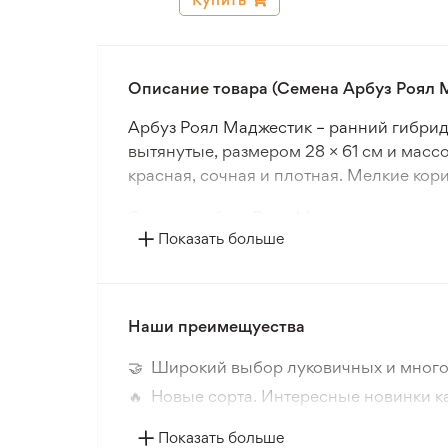
Описание товара (Семена Арбуз Роял 
Арбуз Роял Маджестик – ранний гибрид
вытянутые, размером 28 × 61 см и масс
красная, сочная и плотная. Мелкие ко
Семена арбуза Роял Маджестик выращив
Показать больше
устойчив к основным заболеваниям, вк
условиях. Растения формируют мощную 
Арбуз Роял Маджестик идеально подхо
Наши преимещуества
высокой сахаристости и отличным вкус
стабильное качество, что делает сорт 
🤝 Широкий выбор луковичных и много
🔥 Новые сорта. Интересные новинки к
📸 Соответствие сортов. Совпадение ф
Показать больше