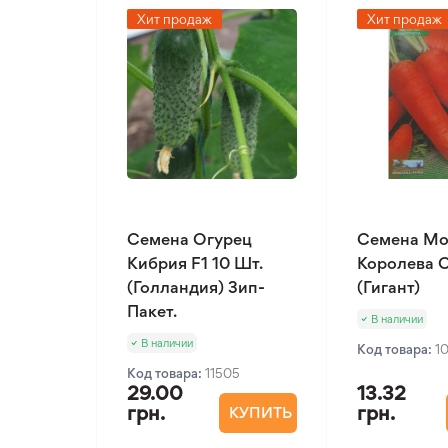
Хит продаж
Хит продаж
Семена Огурец
Семена Мо
Кибрия F1 10 Шт.
Королева О
(Голландия) Зип-
(Гигант)
Пакет.
В наличии
В наличии
Код товара:
1
Код товара:
11505
29.00
13.32
грн.
грн.
КУПИТЬ