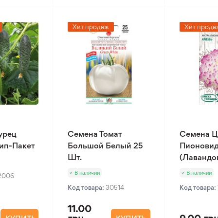
Хит продаж
Хит прода
урец
Семена Томат
Семена Ц
Зип-Пакет
Большой Белый 25
Пионовид
Шт.
(Лавандов
В наличии
В наличии
2006
Код товара:
30514
Код товара:
11.00