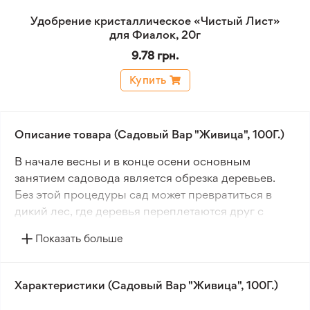
Удобрение кристаллическое «Чистый Лист»
для Фиалок, 20г
9.78 грн.
Купить
Описание товара (Садовый Вар "Живица", 100Г.)
В начале весны и в конце осени основным
занятием садовода является обрезка деревьев.
Без этой процедуры сад может превратиться в
дикий лес, где деревья переплетаются друг с
другом, что негативно сказывается на
Показать больше
плодоношении.
Неотъемлемым помощником при обрезке
Характеристики (Садовый Вар "Живица", 100Г.)
является садовый вар. Садовый вар Живица - это
специальная замазка для быстрого заживления