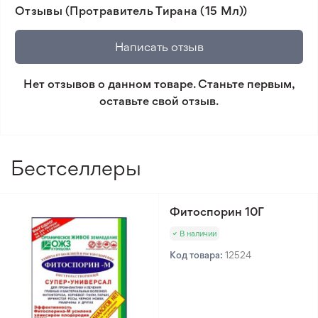
картофеля.
Отзывы (Протравитель Тирана (15 Мл))
товара и реального растения.
🛡️ Защита покупок. Возврат средств за товар,
Написать отзыв
который не соответствует ожиданиям. Согласно
условиям возврата.
Нет отзывов о данном товаре. Станьте первым,
оставьте свой отзыв.
Минимальный заказ 300 грн.
Бестселлеры
Фитоспорин 10Г
В наличии
Код товара:
12524