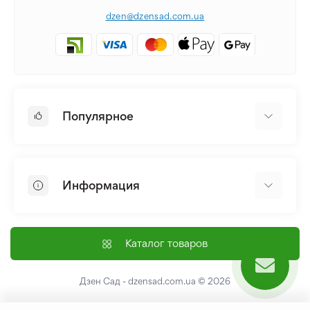
dzen@dzensad.com.ua
Популярное
Луковицы и Клубни Цветов
Многолетники
Информация
Лилия
Пионы
Главная
Семена
Доставка и оплата
Каталог товаров
Лилейник
Контакты
Про нас
Дзен Сад - dzensad.com.ua
© 2026
Пользовательское соглашение