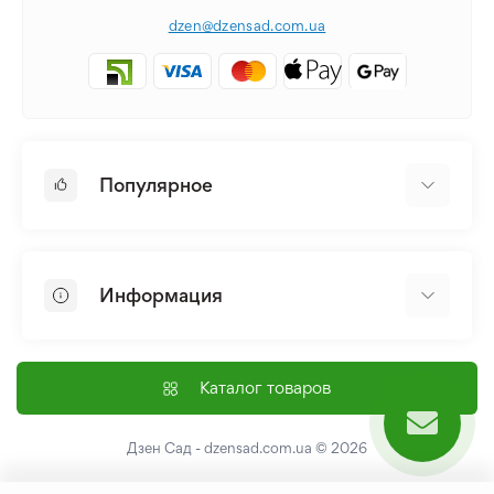
dzen@dzensad.com.ua
Популярное
Луковицы и Клубни Цветов
Многолетники
Информация
Лилия
Пионы
Главная
Семена
Доставка и оплата
Каталог товаров
Лилейник
Контакты
Про нас
Дзен Сад - dzensad.com.ua
© 2026
Пользовательское соглашение