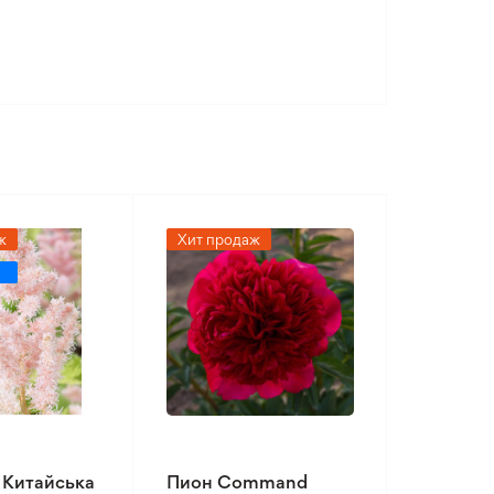
ж
Хит продаж
 Китайська
Пион Command