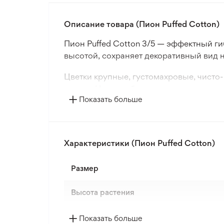
Описание товара (Пион Puffed Cotton)
Пион Puffed Cotton 3/5 — эффектный г
высотой, сохраняет декоративный вид н
Цветки крупные, густомахровые, чисто
сезона. Цветки обладают легким прият
Показать больше
Пион Puffed Cotton отличается стабиль
для создания элегантных акцентов в са
Характеристики (Пион Puffed Cotton)
Размер
Высота растения
Страна происхождения
Показать больше