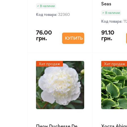
Seas
В наличии
В наличии
Код товара:
32360
Код товара:
1
76.00
91.10
грн.
грн.
КУПИТЬ
Хит продаж
Хит продаж
Пион Duchesse De
Хоста Abiq