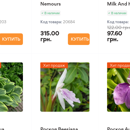
Nemours
Milk And
В наличии
В наличии
1203
Код товара:
20684
Код товара:
122.00 грн
315.00
97.60
грн.
грн.
КУПИТЬ
КУПИТЬ
Хит продаж
Хит прода
ua
Роскоя Beesiana
Роскоя Au