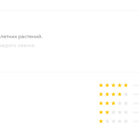
Белый
Май-июнь
летних растений.
15-20 см
аждого сезона.
отографии товара и реального растения.
Зеленый
 товар, который не соответствует ожиданиям. Согласно 
Зона 3-4
Присутствует
Корень
30-50 см
Открытый грунт