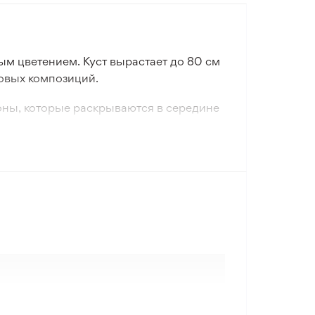
м цветением. Куст вырастает до 80 см
довых композиций.
оны, которые раскрываются в середине
я посадки в цветниках, миксбордерах и
угими многолетними растениями.