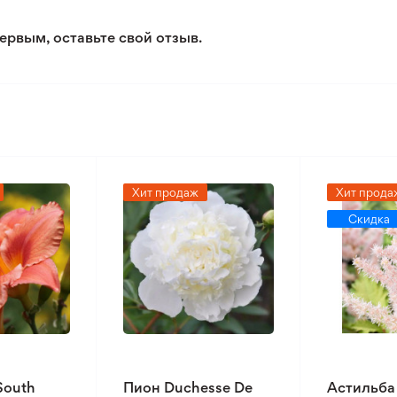
2/5
ервым, оставьте свой отзыв.
2/5
Хит продаж
Хит прода
Скидка
South
Пион Duchesse De
Астильба