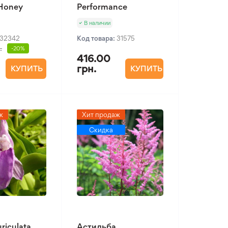
 Honey
Performance
В наличии
32342
Код товара:
31575
.
-20%
416.00
грн.
КУПИТЬ
КУПИТЬ
ж
Хит продаж
Скидка
riculata
Астильба