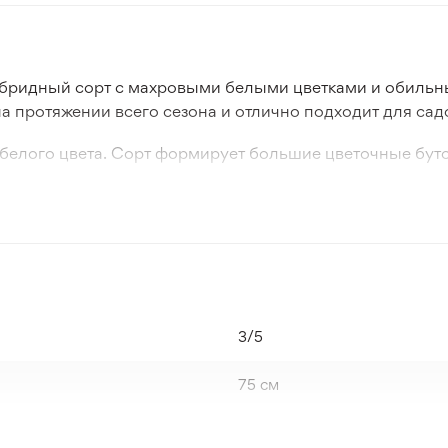
ибридный сорт с махровыми белыми цветками и обильны
а протяжении всего сезона и отлично подходит для са
-белого цвета. Сорт формирует большие цветочные бут
ным ароматом.
ным ростом и высокой декоративностью. Он подходит дл
ду. Белая окраска цветков гармонично сочетается с др
3/5
75 см
Нидерланды