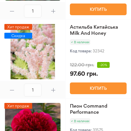
КУПИТЬ
Астильба Китайська
Хит продаж
Milk And Honey
Скидка
В наличии
Код товара:
32342
122.00 грн.
-20%
97.60 грн.
КУПИТЬ
Пион Command
Хит продаж
Performance
В наличии
Код товара:
31575