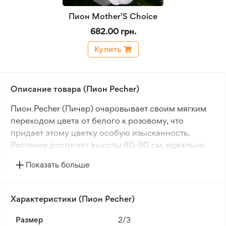
Пион Mother'S Choice
682.00 грн.
Купить
Описание товара (Пион Pecher)
Пион Pecher (Пичер) очаровывает своим мягким
переходом цвета от белого к розовому, что
придает этому цветку особую изысканность.
Растение достигает высоты 80-90 см, идеально
подходя для создания выделенной зоны в саду.
Показать больше
Цветки с размером 10-15 см являются
привлекательными и изящными, эффектно
выделяясь на фоне зеленой листвы.
Характеристики (Пион Pecher)
Цветение «Pecher» продолжается с весны до лета,
Размер
2/3