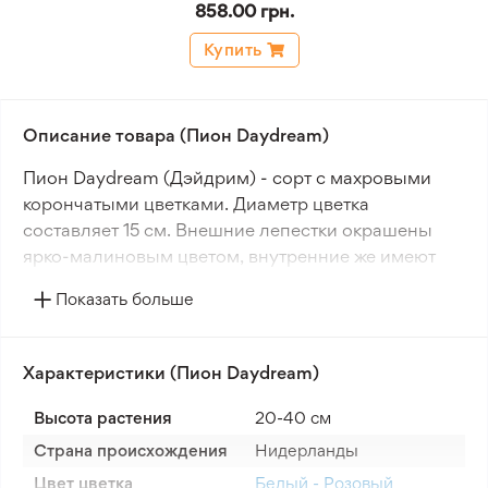
858.00 грн.
Купить
Описание товара (Пион Daydream)
Пион Daydream (Дэйдрим) - сорт с махровыми
корончатыми цветками. Диаметр цветка
составляет 15 см. Внешние лепестки окрашены
ярко-малиновым цветом, внутренние же имеют
кремовый оттенок с малиновыми мазками.
Показать больше
Куст этого сорта достигает высоты 60 см, а срок
цветения относится к позднему периоду. Пион
Характеристики (Пион Daydream)
Daydream (Дэйдрим) обладает изящной красотой,
которая поражает своим великолепием.
Высота растения
20-40 см
Страна происхождения
Нидерланды
Цвет цветка
Белый - Розовый