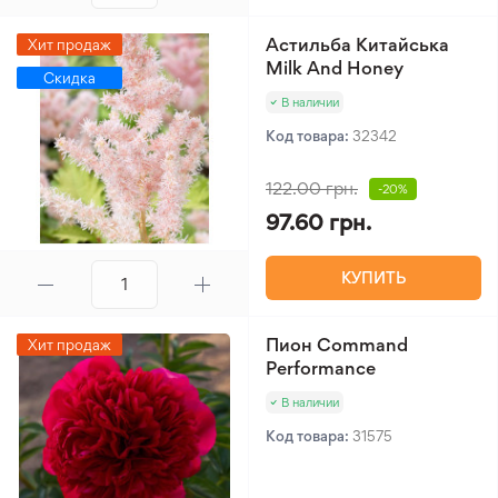
Астильба Китайська
Хит продаж
Milk And Honey
Скидка
В наличии
Код товара:
32342
122.00 грн.
-20%
97.60 грн.
КУПИТЬ
Пион Command
Хит продаж
Performance
В наличии
Код товара:
31575