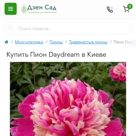
0
Многолетники
Пионы
Травянистые пионы
Пион Dayd
Купить Пион Daydream в Киеве