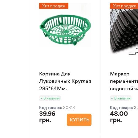
Хит продаж
Хит продаж
Корзина Для
Маркер
Луковичных Круглая
перманент
285*64Мм.
водостойк
В наличии
В наличии
Код товара:
30313
Код товара:
3
39.96
48.00
грн.
грн.
КУПИТЬ