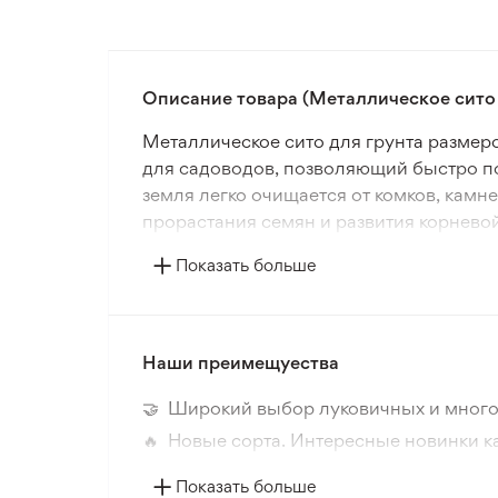
Описание товара (Металлическое сито 
Металлическое сито для грунта размер
для садоводов, позволяющий быстро по
земля легко очищается от комков, камн
прорастания семян и развития корнево
Показать больше
Сито выполнено из металла с антикорр
Компактные размеры позволяют удобно и
Инструмент легко очищается и не требу
Наши преимещуества
Металлическое сито подходит для подго
компоста, а также для других садовых 
🤝 Широкий выбор луковичных и много
качество грунта и оптимальные услови
🔥 Новые сорта. Интересные новинки к
📸 Соответствие сортов. Совпадение ф
Показать больше