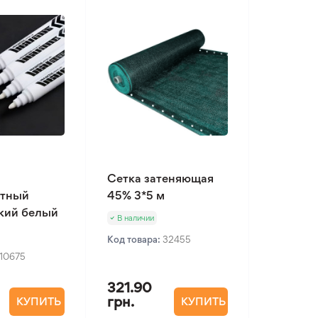
Сетка затеняющая
нтный
45% 3*5 м
кий белый
В наличии
Код товара:
32455
10675
321.90
грн.
КУПИТЬ
КУПИТЬ