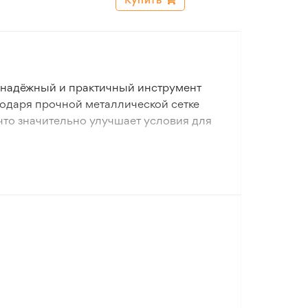
о надёжный и практичный инструмент
годаря прочной металлической сетке
 что значительно улучшает условия для
лаге и длительный срок службы.
дки или непосредственно на участке.
атных растений, очистки песка и
 который помогает поддерживать
тивным и удобным.