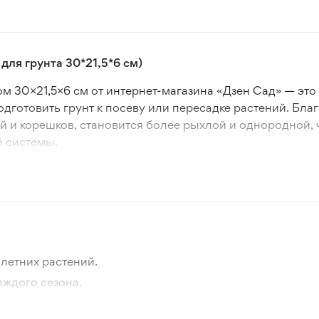
для грунта 30*21,5*6 см)
ом 30×21,5×6 см от интернет-магазина «Дзен Сад» — эт
дготовить грунт к посеву или пересадке растений. Бла
ей и корешков, становится более рыхлой и однородной,
й системы.
озийным покрытием, что обеспечивает устойчивость к в
спользовать его дома, в теплице, на столе для переса
ет сложного ухода.
товки грунта для рассады, просеивания земли для комн
и хозяйственных работ. Это универсальный инструмент,
летних растений.
я для роста растений, делая садоводство более эффек
аждого сезона.
отографии товара и реального растения.