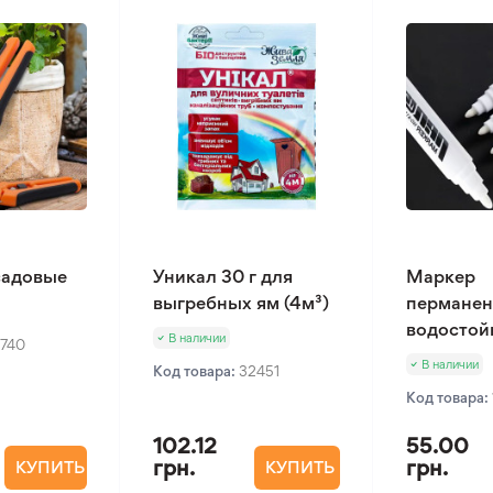
садовые
Уникал 30 г для
Маркер
выгребных ям (4м³)
пермане
водостой
В наличии
2740
В наличии
Код товара:
32451
Код товара:
102.12
55.00
грн.
грн.
КУПИТЬ
КУПИТЬ