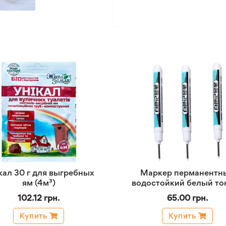
кал 30 г для выгребных
Маркер перманентн
ям (4м³)
водостойкий белый то
102.12 грн.
65.00 грн.
Купить
Купить