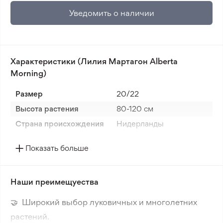
Уведомить о наличии
Характеристики (Лилия Мартагон Alberta
Morning)
Размер
20/22
Высота растения
80-120 cм
Страна происхождения
Нидерланды
Цвет цветка
Белый - Розовый
Показать больше
Период цветения
Лето
Размер цветка
5-10 см
Наши преимещуества
Цвет растения
Зеленый
Морозостойкость
Зона 3-4
🤝 Широкий выбор луковичных и многолетних
Корень
Луковица
растений.