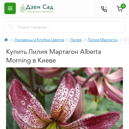
0
Луковицы и Клубни Цветов
Лилия
Лилия Мартагон
Ли
Купить Лилия Мартагон Alberta
Morning в Киеве