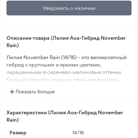
Уведомить о наличии
Описание товара (Лилия Aoa-Гибрид November
Rain)
Лилия November Rain (14/16) - это великолепный
гибрид с крупными и яркими цветами,
окрашенными в сиренево-малиновые оттенки.
Каждый лепесток украшен темными крапами,
делая цветок более выразительным и
Показать больше
привлекательным.
Эта лилия отличается высокой морозостойкостью,
Характеристики (Лилия Aoa-Гибрид November
что освобождает от необходимости выкапывать
Rain)
луковицы на зиму. В период сильных морозов
рекомендуется прикрывать их естественным
Размер
14/16
материалом. November Rain лучше всего растет на