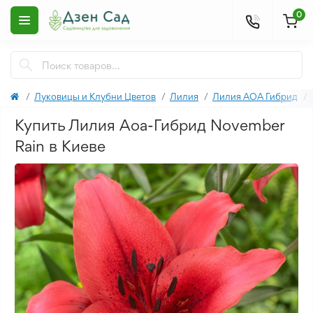
0
Луковицы и Клубни Цветов
Лилия
Лилия АОА Гибрид
Купить Лилия Aoa-Гибрид November
Rain в Киеве