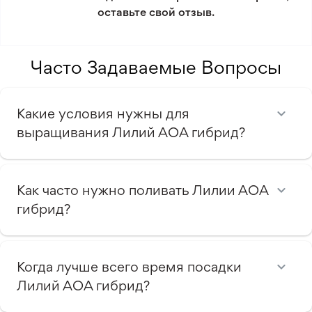
оставьте свой отзыв.
Уровень сложности
3/5
Минимальный заказ 300 грн.
ухода
Вид лилии
АОА-гибрид
Часто Задаваемые Вопросы
Какие условия нужны для
выращивания Лилий АОА гибрид?
Как часто нужно поливать Лилии АОА
гибрид?
Когда лучше всего время посадки
Лилий АОА гибрид?