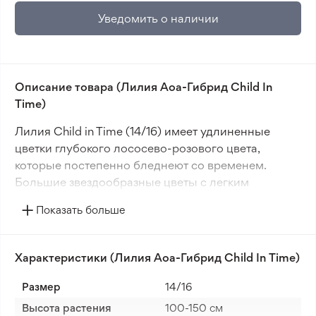
Уведомить о наличии
Описание товара (Лилия Aoa-Гибрид Child In
Time)
Лилия Child in Time (14/16) имеет удлиненные
цветки глубокого лососево-розового цвета,
которые постепенно бледнеют со временем.
Большие звездообразные цветы с легким
изгибанием лепестков создают контрастные
Показать больше
пятнышки розового и коричневого цвета.
Это ароматное растение привлекает бабочек и
Характеристики (Лилия Aoa-Гибрид Child In Time)
цветет раньше, чем большинство других лилий,
идеальный выбор для среза. Child in Time - AOA-
Размер
14/16
гибрид, возникший из скрещивания азиатской и
Высота растения
100-150 см
восточной лилий, а затем скрещенный с другой