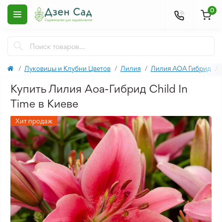
0
Луковицы и Клубни Цветов
Лилия
Лилия АОА Гибрид
Купить Лилия Aoa-Гибрид Child In
Time в Киеве
Хит продаж