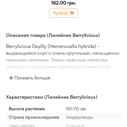
162.00 грн.
Купить
Описание товара (Лилейник Berrylicious)
Berrylicious Daylily (Hemerocallis hybrida) -
выдающийся сорт с очень крупными, насыщенно-
темными цветками. Темно-красные лепестки
украшены пурпурным центром и волнистыми
краями. Яркая желтая чашечка придает цветку
Показать больше
дополнительное очарование.
Растения достигают 60 см в высоту. Они образуют
Характеристики (Лилейник Berrylicious)
широкие кусты из длинных жестких листьев и
прочных стеблей, увенчанных цветами. Цветение
Высота растения
50-70 см
приходится на июль и август.
Страна происхождения
Нидерланды
Лилейники великолепно смотрятся в групповых
Цвет цветка
Красный