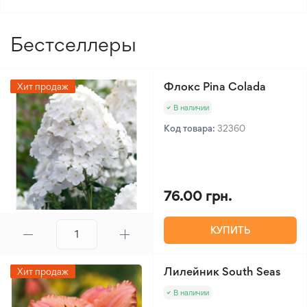
Уровень сложности
1/5
ухода
Бестселлеры
Флокс Pina Colada
Хит продаж
В наличии
Код товара:
32360
76.00 грн.
КУПИТЬ
Лилейник South Seas
Хит продаж
В наличии