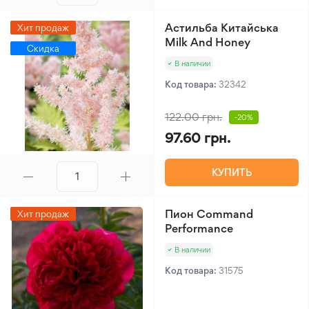
Астильба Китайська
Хит продаж
Milk And Honey
Скидка
В наличии
Код товара:
32342
122.00 грн.
-20%
97.60 грн.
КУПИТЬ
Пион Command
Хит продаж
Performance
В наличии
Код товара:
31575