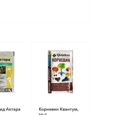
ид Актара
Корневин Квантум,