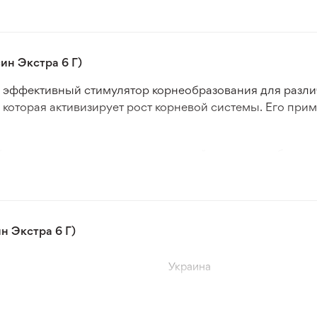
ин Экстра 6 Г)
то эффективный стимулятор корнеобразования для разли
которая активизирует рост корневой системы. Его при
й после пересадки и повышает устойчивость к неблаг
тельные вещества. Препарат способствует укреплению 
омендуется для применения при пересадке или укоренен
н Экстра 6 Г)
чен как для профессионального, так и для домашнего 
Украина