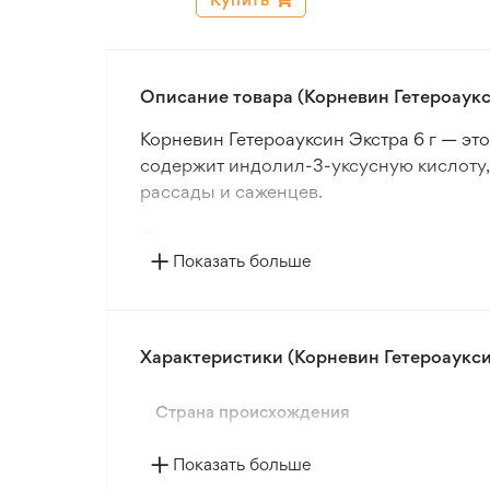
Описание товара (Корневин Гетероаукс
Корневин Гетероауксин Экстра 6 г — э
содержит индолил-3-уксусную кислоту, 
рассады и саженцев.
Средство улучшает адаптацию растени
Показать больше
растения лучше поглощают воду и пита
растений.
Корневин Гетероауксин Экстра 6 г рек
Характеристики (Корневин Гетероаукси
плодовых культур. Препарат предназна
Страна происхождения
Показать больше