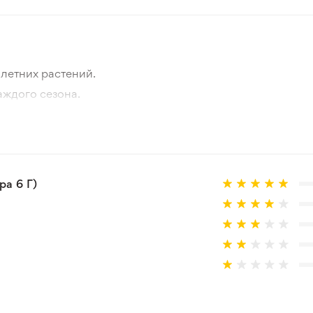
летних растений.
аждого сезона.
отографии товара и реального растения.
 товар, который не соответствует ожиданиям. Согласно 
а 6 Г)