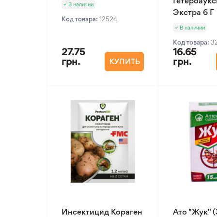
Гетероаукс
В наличии
Экстра 6 Г
Код товара:
12524
В наличии
Код товара:
3
27.75
16.65
грн.
грн.
КУПИТЬ
Инсектицид Кораген
Ато "Жук" (