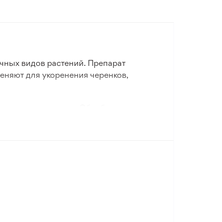
чных видов растений. Препарат
меняют для укоренения черенков,
оприятным условиям. Обработанные
корневой системы и ускоряет развитие
ии. Подходит для декоративных и
выращивания растений.