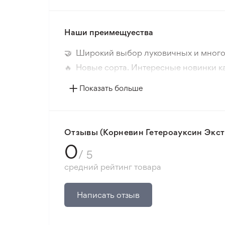
Наши преимещуества
🤝 Широкий выбор луковичных и много
🔥 Новые сорта. Интересные новинки к
📸 Соответствие сортов. Совпадение ф
Показать больше
🛡️ Защита покупок. Возврат средств за
Минимальный заказ 300 грн.
Отзывы (Корневин Гетероауксин Экстр
0
/ 5
средний рейтинг товара
Написать отзыв