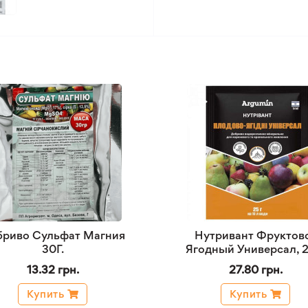
бриво Сульфат Магния
Нутривант Фруктов
30Г.
Ягодный Универсал, 25
13.32 грн.
27.80 грн.
Купить
Купить