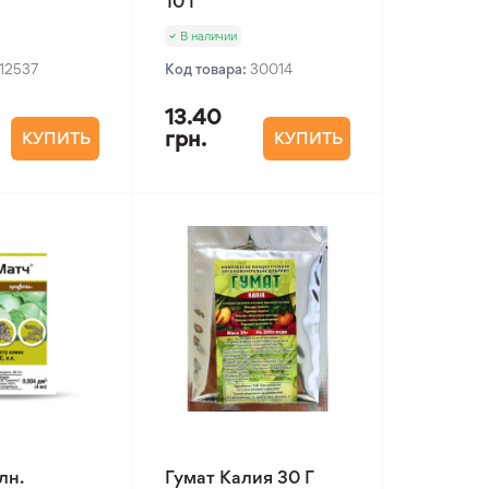
10 Г
В наличии
12537
Код товара:
30014
13.40
грн.
КУПИТЬ
КУПИТЬ
лн.
Гумат Калия 30 Г