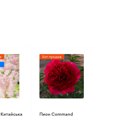
ж
Хит продаж
 Китайська
Пион Command