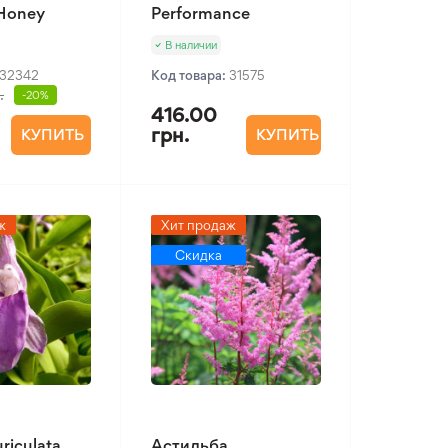
 Honey
Performance
В наличии
32342
Код товара:
31575
.
-20%
416.00
грн.
КУПИТЬ
КУПИТЬ
ж
Хит продаж
Скидка
riculata
Астильба