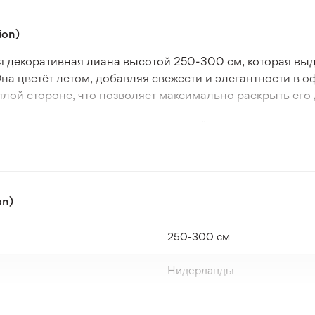
ion)
ная декоративная лиана высотой 250-300 см, которая 
на цветёт летом, добавляя свежести и элегантности в о
етлой стороне, что позволяет максимально раскрыть ег
у климату и южным регионам, растёт на разных типах п
я посадки составляет 100 см, что обеспечивает комфор
этому подходит для выращивания в условиях холодной 
сть ухода оценивается как низкая (2/5), что делает эт
on)
лиана отлично подходит для озеленения заборов, перго
250-300 cм
в к высадке.
Нидерланды
Зеленый