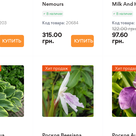
Nemours
Milk And
В наличии
В наличии
1203
Код товара:
20684
Код товара:
122.00 грн
315.00
97.60
грн.
грн.
КУПИТЬ
КУПИТЬ
Хит продаж
Хит прода
ua
Роскоя Beesiana
Роскоя Au