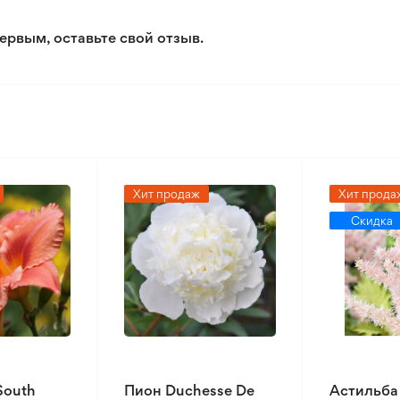
2/5
ервым, оставьте свой отзыв.
Хит продаж
Хит прода
Скидка
South
Пион Duchesse De
Астильба