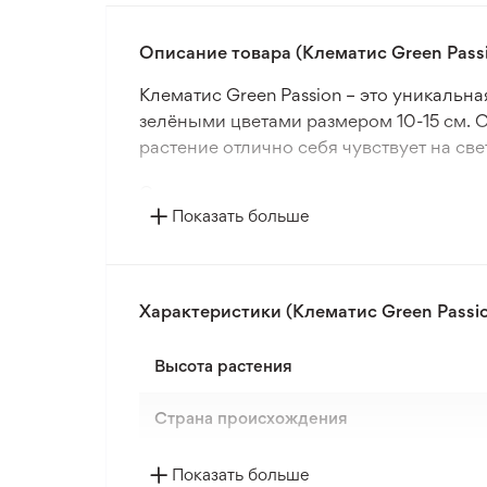
Описание товара (Клематис Green Pass
Клематис Green Passion – это уникаль
зелёными цветами размером 10-15 см. О
растение отлично себя чувствует на св
Сорт хорошо адаптируется к умеренном
Показать больше
чернозёме. Оптимальное расстояние дл
Passion морозоустойчив до зон 3-4, по
Уровень полива средний (3/5), а сложно
Характеристики (Клематис Green Passi
начинающих и опытных садоводов. Эта 
гармонии и уникальности.
Высота растения
Формат поставки: открытый корень, гото
Страна происхождения
Цвет цветка
Показать больше