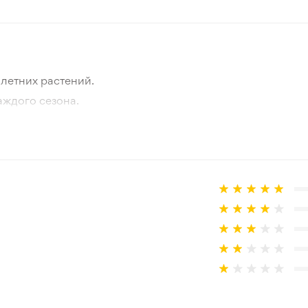
Лето
10-15 см
летних растений.
Зеленый
аждого сезона.
отографии товара и реального растения.
Зона 3-4
 товар, который не соответствует ожиданиям. Согласно 
100 см
Обычная почва нормального
Подходит для высадки на ю
Рекомендуется светлая сто
3/5