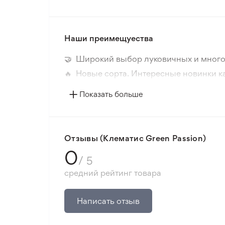
Период цветения
Наши преимещуества
Размер цветка
🤝 Широкий выбор луковичных и много
Цвет растения
🔥 Новые сорта. Интересные новинки к
📸 Соответствие сортов. Совпадение ф
Морозостойкость
Показать больше
🛡️ Защита покупок. Возврат средств за
Расстояние посадки
Минимальный заказ 300 грн.
Тип почвы
Отзывы (Клематис Green Passion)
0
/ 5
Тип климата
средний рейтинг товара
Солнечный свет
Написать отзыв
Уровень полива