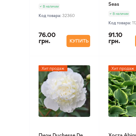
Seas
В наличии
В наличии
Код товара:
32360
Код товара:
1
76.00
91.10
грн.
грн.
КУПИТЬ
Хит продаж
Хит продаж
Пион Duchesse De
Хоста Abiq