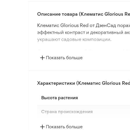
Описание товара (Клематис Glorious Re
Клематис Glorious Red от ДзенСад пор
эффектный контраст и декоративный ак
украшают садовые композиции.
Лиана вырастает до 2,5 м в высоту и 1,
Показать больше
обеспечивает непрерывное цветение в т
Однолетние саженцы морозостойки и ле
обелисках или контейнерах на патио, ч
Характеристики (Клематис Glorious Red
Формат поставки: открытый корень, гото
Высота растения
Страна происхождения
Цвет цветка
Показать больше