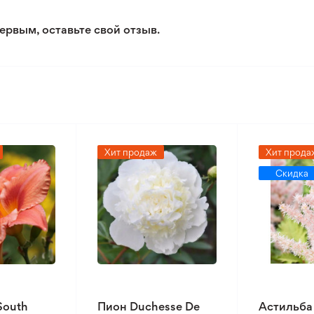
ервым, оставьте свой отзыв.
Хит продаж
Хит прода
Скидка
South
Пион Duchesse De
Астильба