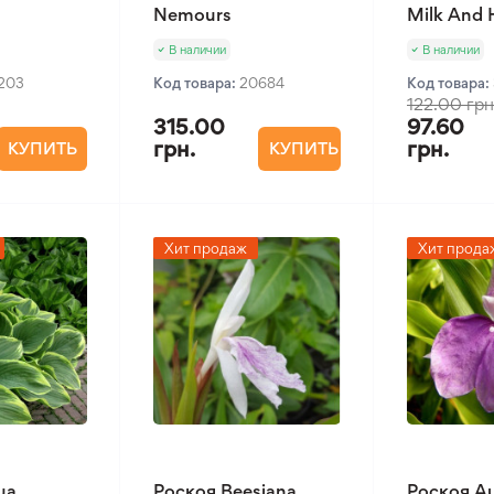
Nemours
Milk And
В наличии
В наличии
1203
Код товара:
20684
Код товара:
122.00 грн
315.00
97.60
грн.
грн.
КУПИТЬ
КУПИТЬ
Хит продаж
Хит прода
ua
Роскоя Beesiana
Роскоя Au