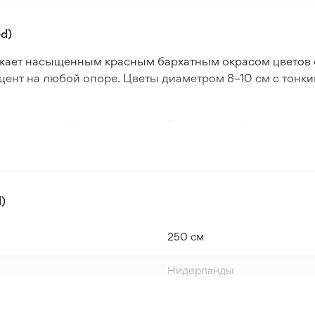
d)
ажает насыщенным красным бархатным окрасом цветов 
цент на любой опоре. Цветы диаметром 8–10 см с тонк
5 м в ширину. Сорт относится к 3-й группе обрезки и пр
ечение лета и осени.
гко адаптируются к вертикальному озеленению. Они под
то делает Glorious Red универсальным выбором для дек
)
в к высадке.
250 см
Нидерланды
Красный