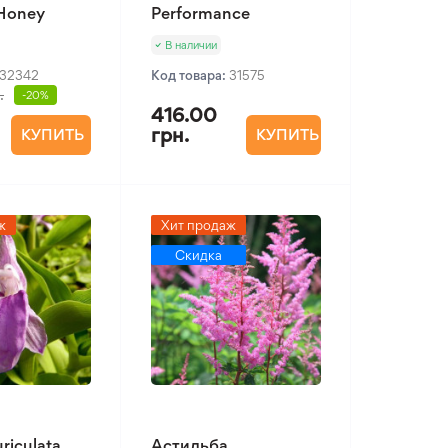
 Honey
Performance
В наличии
32342
Код товара:
31575
.
-20%
416.00
грн.
КУПИТЬ
КУПИТЬ
ж
Хит продаж
Скидка
riculata
Астильба