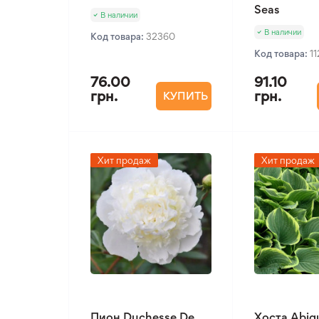
Seas
В наличии
В наличии
Код товара:
32360
Код товара:
1
76.00
91.10
грн.
грн.
КУПИТЬ
Хит продаж
Хит продаж
Пион Duchesse De
Хоста Abiq