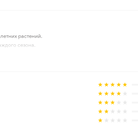
Июль-сентябрь
8-10 см
летних растений.
Зеленый
аждого сезона.
отографии товара и реального растения.
Зона 4-9
 товар, который не соответствует ожиданиям. Согласно 
50-70 см
Открытая почва
Растет в полутени, Рекомен
3/5
3/5