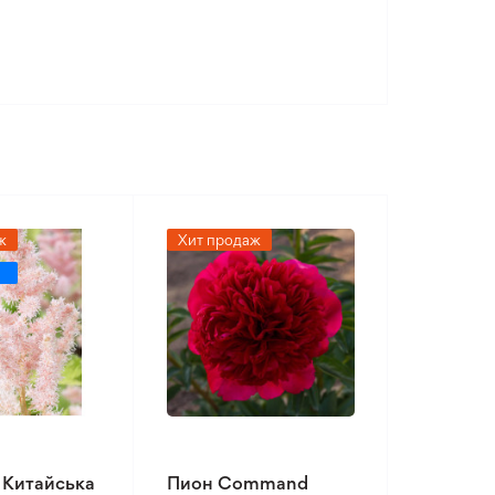
ж
Хит продаж
 Китайська
Пион Command