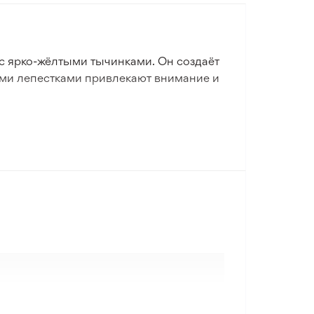
с ярко-жёлтыми тычинками. Он создаёт
ими лепестками привлекают внимание и
и регулярном удалении отцветших цветов
ходят для плетения по кустах,
оративного сада.