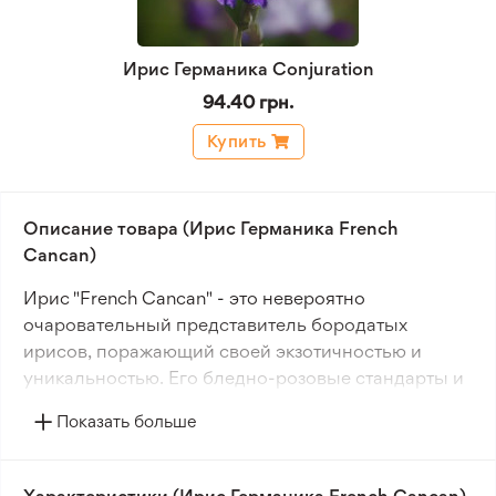
Ирис Германика Conjuration
94.40 грн.
Купить
Описание товара (Ирис Германика French
Cancan)
Ирис "French Cancan" - это невероятно
очаровательный представитель бородатых
ирисов, поражающий своей экзотичностью и
уникальностью. Его бледно-розовые стандарты и
фолы нежного лавандово-голубого оттенка
Показать больше
создают невероятно нежный и изысканный
цветок. Однако то, что делает "French Cancan"
действительно особенным, - это ярко-красная