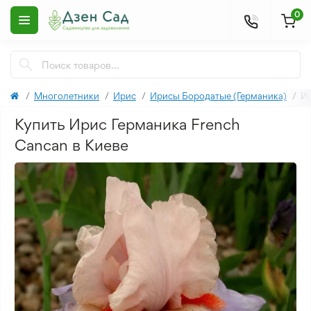
0
Многолетники
Ирис
Ирисы Бородатые (Германика)
Ир
Купить Ирис Германика French
Cancan в Киеве