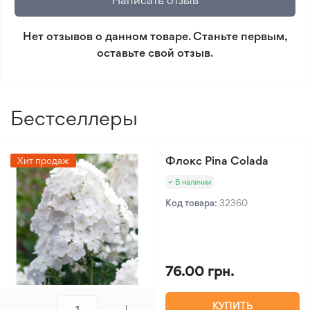
Написать отзыв
который не соответствует ожиданиям. Согласно
сторона
условиям возврата.
Уровень полива
3/5
Нет отзывов о данном товаре. Станьте первым,
Уровень сложности
2/5
оставьте свой отзыв.
Минимальный заказ 300 грн.
ухода
Бестселлеры
Флокс Pina Colada
Хит продаж
В наличии
Код товара:
32360
76.00 грн.
КУПИТЬ