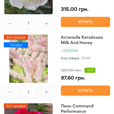
315.00 грн.
КУПИТЬ
Астильба Китайська
Хит продаж
Milk And Honey
Скидка
В наличии
Код товара:
32342
122.00 грн.
-20%
97.60 грн.
КУПИТЬ
Пион Command
Хит продаж
Performance