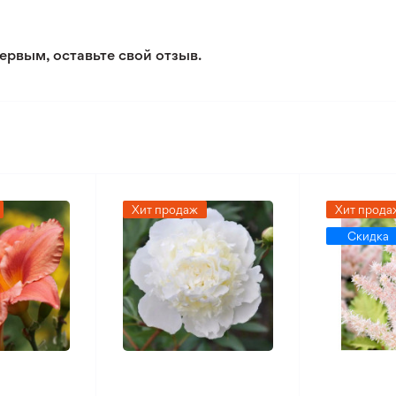
Рекомендуется светлая сто
ервым, оставьте свой отзыв.
3/5
2/5
Хит продаж
Хит прода
Скидка