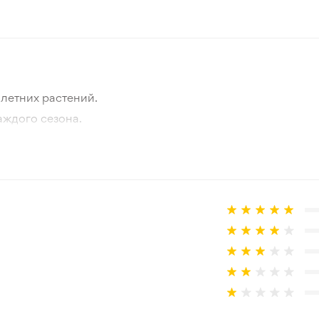
Белый - Фиолетовый
Лето
10-15 см
летних растений.
Зеленый
аждого сезона.
отографии товара и реального растения.
Зона 3-4
 товар, который не соответствует ожиданиям. Согласно 
Присутствует
30 см
Открытый грунт
Обычная почва нормального
Мягкий климат, Подходит д