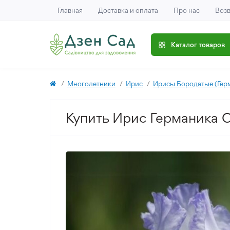
Главная
Доставка и оплата
Про нас
Возв
Каталог товаров
Многолетники
Ирис
Ирисы Бородатые (Гер
Купить Ирис Германика C