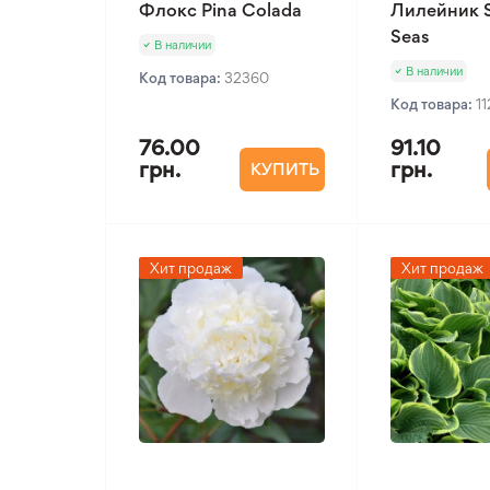
Флокс Pina Colada
Лилейник 
Seas
В наличии
В наличии
Код товара:
32360
Код товара:
1
76.00
91.10
грн.
грн.
КУПИТЬ
Хит продаж
Хит продаж