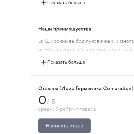
Цвет цветка
Показать больше
Период цветения
Наши преимещуества
Размер цветка
🤝 Широкий выбор луковичных и много
Цвет растения
🔥 Новые сорта. Интересные новинки к
📸 Соответствие сортов. Совпадение ф
Морозостойкость
Показать больше
🛡️ Защита покупок. Возврат средств за
Запах
Минимальный заказ 300 грн.
Расстояние посадки
Отзывы (Ирис Германика Conjuration)
0
/ 5
Место посадки
средний рейтинг товара
Тип почвы
Написать отзыв
Тип климата