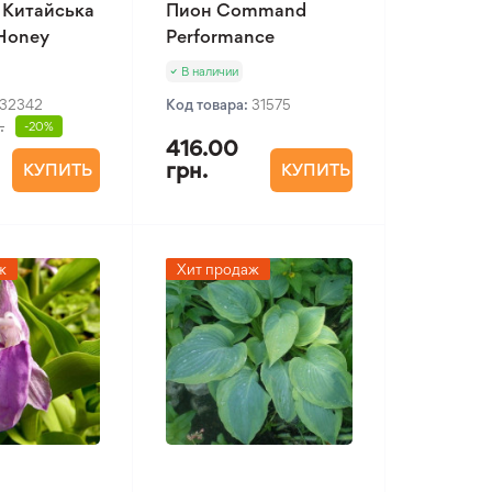
 Китайська
Пион Command
 Honey
Performance
В наличии
32342
Код товара:
31575
.
-20%
416.00
грн.
КУПИТЬ
КУПИТЬ
ж
Хит продаж