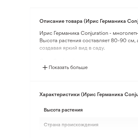
Описание товара (Ирис Германика Conj
Ирис Германика Conjuration - многолет
Высота растения составляет 80-90 см, а
создавая яркий вид в саду.
Сорт Conjuration идеально подходит дл
Показать больше
соответствует зонам 3-4, что позволяе
которая подчеркивает красочные цветы
Ирис Conjuration хорошо адаптируется 
Характеристики (Ирис Германика Conju
выбором для создания элегантных и яр
Высота растения
Страна происхождения