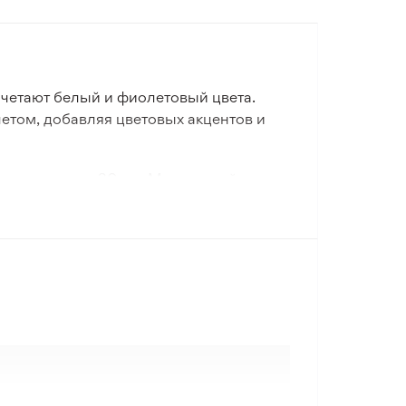
сочетают белый и фиолетовый цвета.
 летом, добавляя цветовых акцентов и
тениями около 30 см. Морозостойкость
ение имеет ярко-зеленую листву,
го ухода. Этот сорт станет отличным