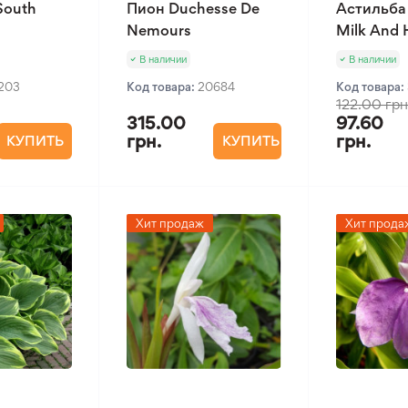
South
Пион Duchesse De
Астильба
Nemours
Milk And
В наличии
В наличии
1203
Код товара:
20684
Код товара:
122.00 грн
315.00
97.60
грн.
грн.
КУПИТЬ
КУПИТЬ
Хит продаж
Хит прода