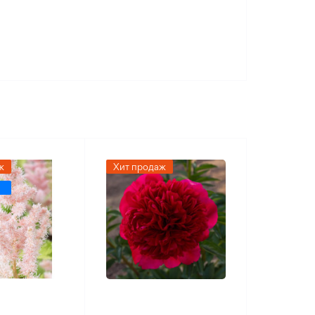
рона
ж
Хит продаж