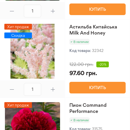
КУПИТЬ
Астильба Китайська
Хит продаж
Milk And Honey
Скидка
В наличии
Код товара:
32342
122.00 грн.
-20%
97.60 грн.
КУПИТЬ
Пион Command
Хит продаж
Performance
В наличии
Код товара:
31575