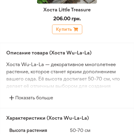
Хоста Little Treasure
206.00 грн.
Купить
Описание товара (Хоста Wu-La-La)
Хоста Wu-La-La — декоративное многолетнее
растение, которое станет ярким дополнением
вашего сада. Её высота достигает 50-70 см, что
делает её отличным выбором для создания
бордюров, клумб или озеленения теневых зон.
Показать больше
Хоста хорошо адаптирована к мягкому и
умеренному климату, подходит для открытого
грунта.
Характеристики (Хоста Wu-La-La)
Период цветения приходится на лето. Её
Высота растения
50-70 см