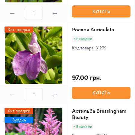
КУПИТЬ
Роскоя Auriculata
Хит продаж
В наличии
Код товара:
31279
97.00 грн.
КУПИТЬ
Астильба Bressingham
Хит продаж
Beauty
Скидка
В наличии