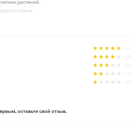
летних растений.
аждого сезона.
отографии товара и реального растения.
 товар, который не соответствует ожиданиям. Согласно 
ервым, оставьте свой отзыв.