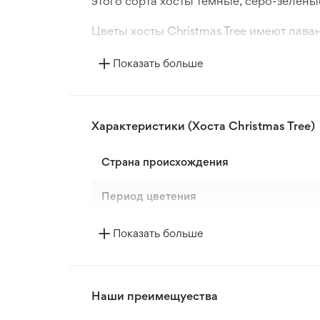
этого сорта хосты темные, серо-зелены
Цветы хосты Christmas Tree имеют лава
прекрасно подойдет для оформления с
Показать больше
Характеристики (Хоста Christmas Tree)
Страна происхождения
Период цветения
Морозостойкость
Показать больше
Наши преимещуества