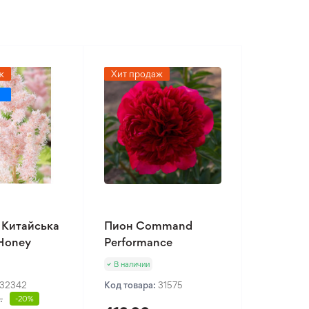
ж
Хит продаж
 Китайська
Пион Command
 Honey
Performance
В наличии
32342
Код товара:
31575
.
-20%