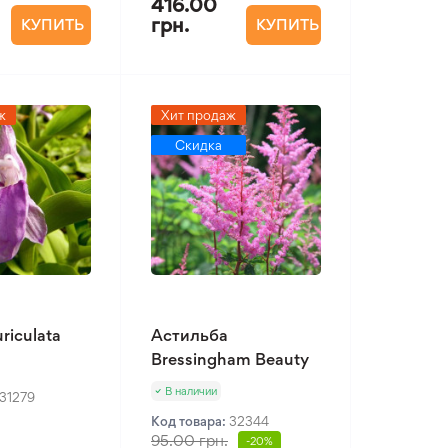
416.00
грн.
КУПИТЬ
КУПИТЬ
ж
Хит продаж
Скидка
riculata
Астильба
Bressingham Beauty
В наличии
31279
Код товара:
32344
95.00 грн.
-20%