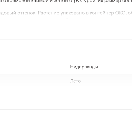
е с кремовой каймой и жатой структурой, их размер сос
ндовый оттенок. Растение упаковано в контейнер ОКС, о
ада или ландшафтного дизайна.
Нидерланды
Лето
Зона 3-4