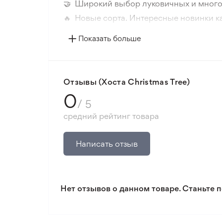
🤝 Широкий выбор луковичных и много
🔥 Новые сорта. Интересные новинки к
📸 Соответствие сортов. Совпадение ф
Показать больше
🛡️ Защита покупок. Возврат средств за
Минимальный заказ 300 грн.
Отзывы (Хоста Christmas Tree)
0
/ 5
средний рейтинг товара
Написать отзыв
Нет отзывов о данном товаре. Станьте п