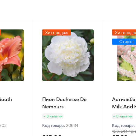
Хит продаж
Хит прода
Скидка
South
Пион Duchesse De
Астильба
Nemours
Milk And
В наличии
В наличии
1203
Код товара:
20684
Код товара:
122.00 грн