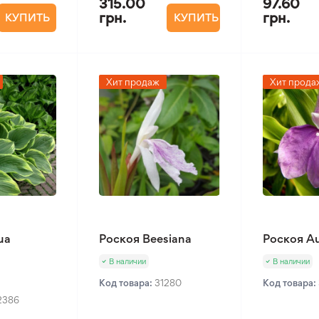
315.00
97.60
грн.
грн.
КУПИТЬ
КУПИТЬ
Хит продаж
Хит прода
ua
Роскоя Beesiana
Роскоя Au
В наличии
В наличии
Код товара:
31280
Код товара:
2386