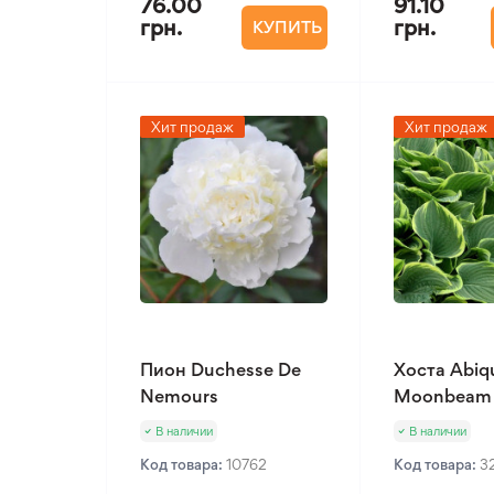
76.00
91.10
грн.
грн.
КУПИТЬ
Хит продаж
Хит продаж
Пион Duchesse De
Хоста Abiq
Nemours
Moonbeam
В наличии
В наличии
Код товара:
10762
Код товара:
3