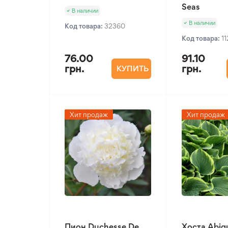
Seas
В наличии
В наличии
Код товара:
32360
Код товара:
1
76.00
91.10
грн.
грн.
КУПИТЬ
Хит продаж
Хит продаж
Пион Duchesse De
Хоста Abiq