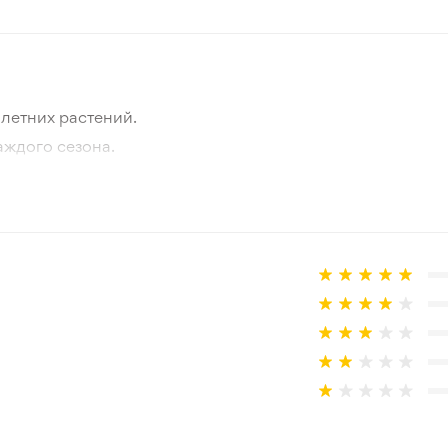
Лето
1-5 см
летних растений.
Зеленый - Желтый
аждого сезона.
отографии товара и реального растения.
Зона 3-4
 товар, который не соответствует ожиданиям. Согласно 
45 см
В горшок, Открытый грунт
Любой тип
Мягкий климат, Подходит д
Растет в тени и полутени