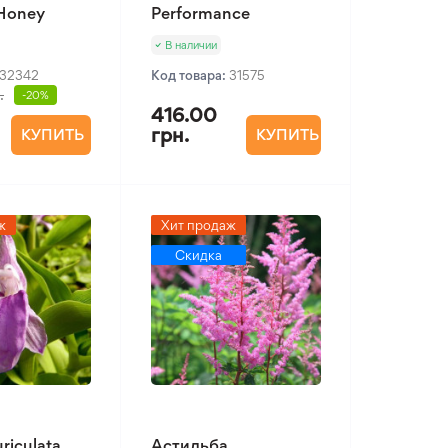
 Honey
Performance
В наличии
32342
Код товара:
31575
.
-20%
416.00
грн.
КУПИТЬ
КУПИТЬ
ж
Хит продаж
Скидка
riculata
Астильба