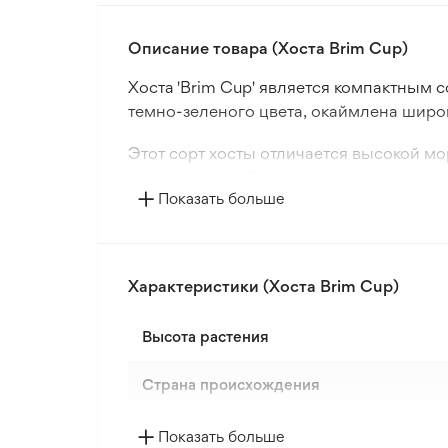
Описание товара (Хоста Brim Cup)
Хоста 'Brim Cup' является компактным 
темно-зеленого цвета, окаймлена широ
Этот сорт хосты отличается высокой мо
идеальным выбором для начинающих с
Показать больше
Функия 'Brim Cup' - прекрасный вариан
двухцветным окрасом.
Характеристики (Хоста Brim Cup)
Высота растения
Страна происхождения
Цвет цветка
Показать больше