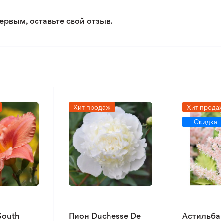
ервым, оставьте свой отзыв.
Хит продаж
Хит прода
Скидка
South
Пион Duchesse De
Астильба