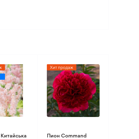
ж
Хит продаж
 Китайська
Пион Command