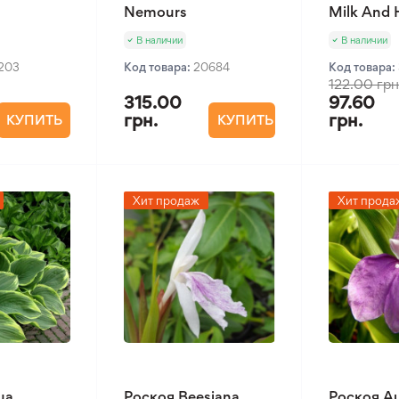
Nemours
Milk And
В наличии
В наличии
1203
Код товара:
20684
Код товара:
122.00 грн
315.00
97.60
грн.
грн.
КУПИТЬ
КУПИТЬ
Хит продаж
Хит прода
ua
Роскоя Beesiana
Роскоя Au