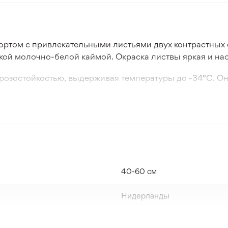
сортом с привлекательными листьями двух контрастных 
кой молочно-белой каймой. Окраска листвы яркая и н
розостойкостью, выдерживая температуры до -34°С. Он 
адоводов.
т для создания ярких акцентов в саду благодаря своей 
40-60 см
Нидерланды
Белый