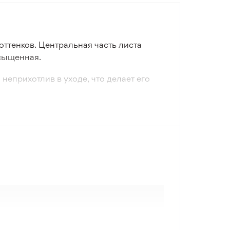
оттенков. Центральная часть листа
асыщенная.
неприхотлив в уходе, что делает его
декоративной листве с контрастным