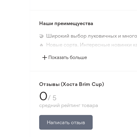
Период цветения
Наши преимещуества
Размер цветка
🤝 Широкий выбор луковичных и много
Цвет растения
🔥 Новые сорта. Интересные новинки к
📸 Соответствие сортов. Совпадение ф
Морозостойкость
Показать больше
🛡️ Защита покупок. Возврат средств за
Расстояние посадки
Минимальный заказ 300 грн.
Место посадки
Отзывы (Хоста Brim Cup)
0
/ 5
Тип почвы
средний рейтинг товара
Тип климата
Написать отзыв
Солнечный свет