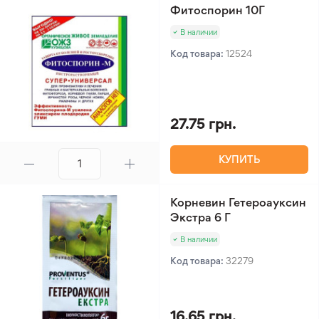
подходит для использования на открытых
Фитоспорин 10Г
территориях, обеспечивая быстрое очищение
В наличии
площади и длительный результат.
Код товара:
12524
27.75 грн.
КУПИТЬ
Корневин Гетероауксин
Экстра 6 Г
В наличии
Код товара:
32279
16.65 грн.