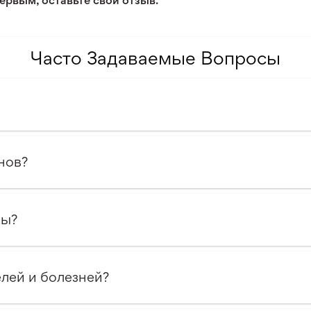
ервым, оставьте свой отзыв.
3/5
2/5
Часто Задаваемые Вопросы
нов?
ны?
елей и болезней?