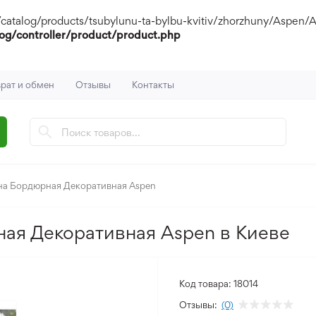
og/products/tsubylunu-ta-bylbu-kvitiv/zhorzhuny/Aspen/Aspen-1
og/controller/product/product.php
рат и обмен
Отзывы
Контакты
на Бордюрная Декоративная Aspen
ная Декоративная Aspen в Киеве
Код товара:
18014
Отзывы:
(0)