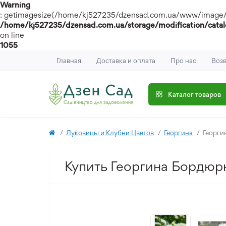
Warning
: getimagesize(/home/kj527235/dzensad.com.ua/www/image/catal
/home/kj527235/dzensad.com.ua/storage/modification/catal
on line
1055
Главная
Доставка и оплата
Про нас
Возв
Каталог товаров
Луковицы и Клубни Цветов
Георгина
Георги
Купить Георгина Бордюр