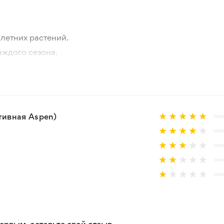
10-15 см
летних растений.
Зеленый
аждого сезона.
отографии товара и реального растения.
Зона 7-8
 товар, который не соответствует ожиданиям. Согласно 
Клубни
50 см
тивная Aspen)
Открытый грунт
Обычная почва нормального
Мягкий климат, Подходит д
Рекомендуется светлая сто