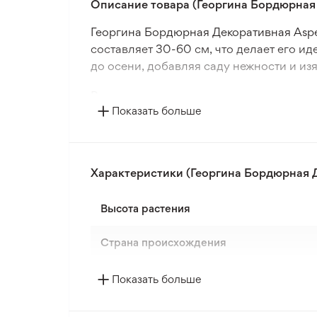
Описание товара (Георгина Бордюрная
Георгина Бордюрная Декоративная Aspe
составляет 30-60 см, что делает его 
до осени, добавляя саду нежности и изя
Растение хорошо растет в открытом гр
Показать больше
посадки между клубнями - 50 см. Георг
или умеренном климате. Имеет средний
Сорт подходит для зон морозостойкост
Характеристики (Георгина Бордюрная 
высадки. Георгина Бордюрная Декорати
саду яркости и элегантности.
Высота растения
Страна происхождения
Цвет цветка
Показать больше
Период цветения