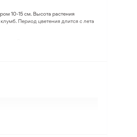
ром 10-15 см. Высота растения
клумб. Период цветения длится с лета
оземом. Рекомендуемое расстояние
ается на солнечных участках в мягком
ухода (2/5).
пывать осенью и хранить до весенней
формления клумб и срезки, добавляя