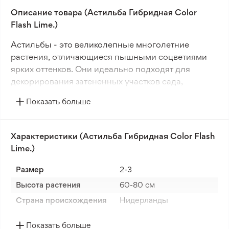
Описание товара (Астильба Гибридная Color
Flash Lime.)
Астильбы - это великолепные многолетние
растения, отличающиеся пышными соцветиями
ярких оттенков. Они идеально подходят для
декорирования затененных участков сада,
придавая им живописный колорит.
Показать больше
Для оптимального роста астильбам требуется
постоянно увлажненная, питательная почва. Хотя
Характеристики (Астильба Гибридная Color Flash
они могут расти и на солнце, важно не допускать
Lime.)
пересыхания грунта.
Размер
2-3
Эти неприхотливые многолетники обладают
Высота растения
60-80 см
высокой устойчивостью к болезням и вредителям.
В зимний период они не нуждаются в укрытии и
Страна происхождения
Нидерланды
способны безопасно пережидать холода.
Цвет цветка
Розовый
Показать больше