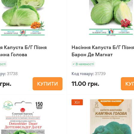
я Капуста Б/Г Пізня
Насіння Капуста Б/Г Пізн
нна Голова
Барон Де Магнат
ості
В наявності
ару:
31738
Код товару:
31739
 грн.
11.00 грн.
КУПИТИ
КУ
Хіт