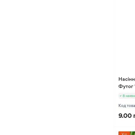
Насінн
Футог 
В наявн
Код тов
9.00 
Хіт