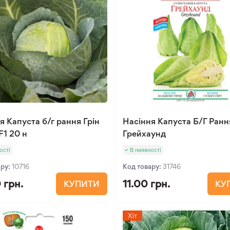
я Капуста б/г рання Грін
Насіння Капуста Б/Г Ранн
1 20 н
Грейхаунд
ості
В наявності
ару:
10716
Код товару:
31746
 грн.
11.00 грн.
КУПИТИ
КУ
Хіт