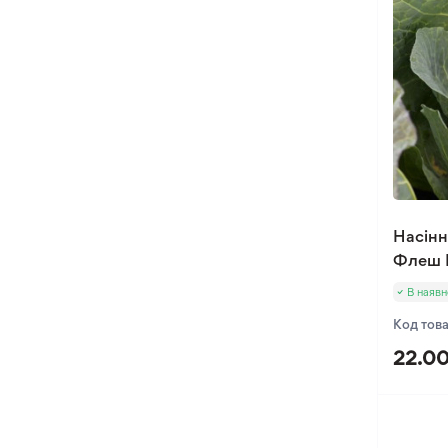
Насінн
Флеш F
В наявн
Код тов
22.00