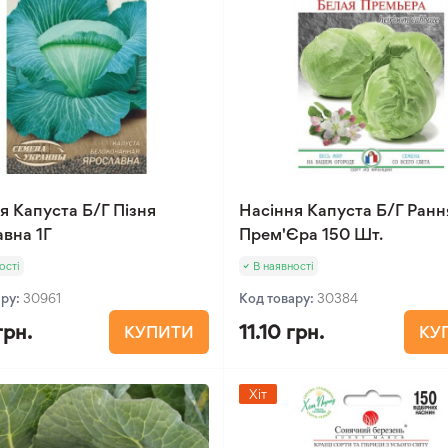
я Капуста Б/Г Пізня
Насіння Капуста Б/Г Ранн
вна 1Г
Прем'Єра 150 Шт.
ості
В наявності
ару:
30961
Код товару:
30384
грн.
11.10 грн.
КУПИТИ
КУ
Хіт