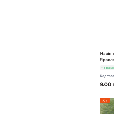
Насінн
Яросла
В наявн
Код тов
9.00 
Хіт