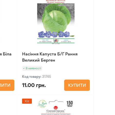
я Біла
Насіння Капуста Б/Г Рання
Великий Берген
В наявності
Код товару:
31745
11.00 грн.
ПИТИ
КУПИТИ
Хіт