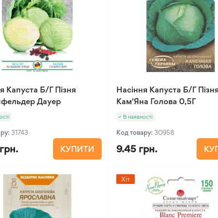
я Капуста Б/Г Пізня
Насіння Капуста Б/Г Пізн
нфельдер Дауер
Кам'Яна Голова 0,5Г
ості
В наявності
ару:
31743
Код товару:
30958
 грн.
9.45 грн.
КУПИТИ
КУ
Хіт