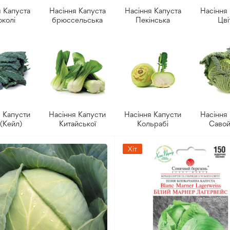
 Капуста
Насіння Капуста
Насіння Капуста
Насіння
колі
брюссельська
Пекінська
Цві
 Капусти
Насіння Капусти
Насіння Капусти
Насіння
(Кейл)
Китайської
Кольрабі
Савой
Хіт