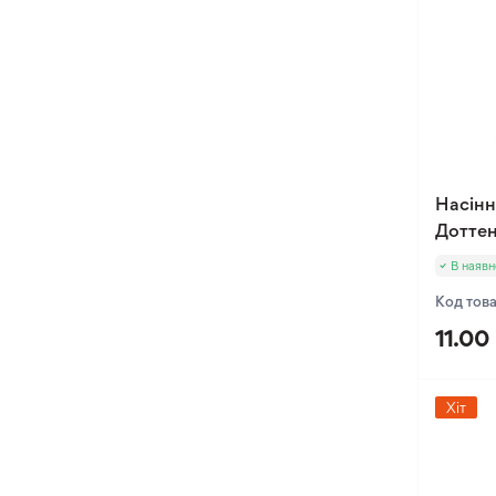
Насінн
Дотте
В наявн
Код тов
11.00
Хіт