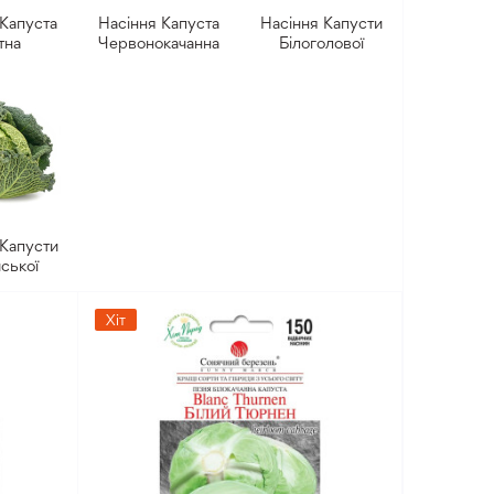
 Капуста
Насіння Капуста
Насіння Капусти
тна
Червонокачанна
Білоголової
 Капусти
ської
Хіт