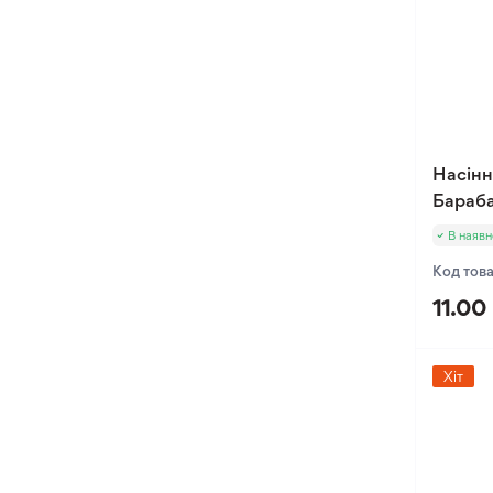
Насіння Руколи
Оксалис
Насіння Салату
Такка
Насіння Селери
Хлідантус
Насіння Стевії
Хохлатка
Насіння Цибулі
Іксія
Насінн
Насіння Цибулі Листової
Еукоміс
Бараба
Насіння Черемші
Фрезія
В наявн
Насіння Шпинату
Код тов
Насіння Щавлю
11.00
Хіт