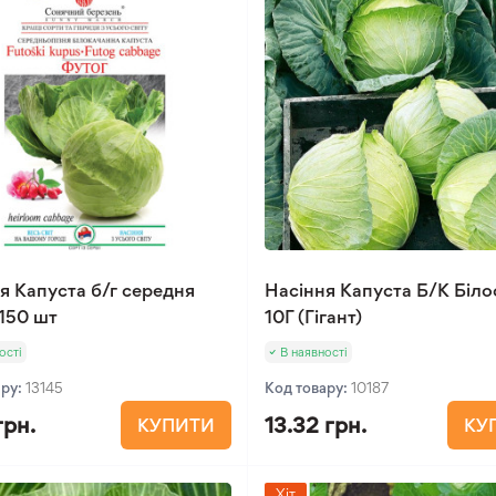
я Капуста б/г середня
Насіння Капуста Б/К Біло
150 шт
10Г (Гігант)
ості
В наявності
ару:
13145
Код товару:
10187
грн.
13.32 грн.
КУПИТИ
КУ
Хіт