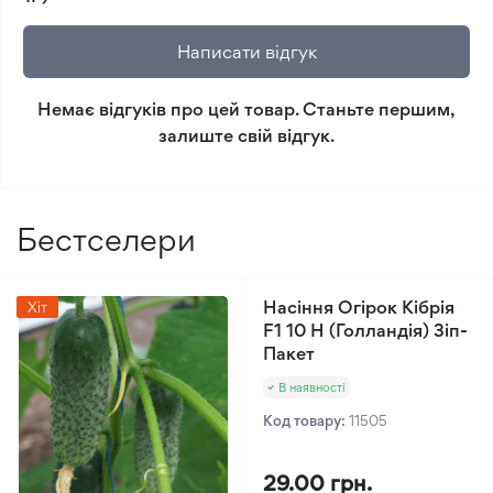
не відповідає очікуванням, згідно з умовами
повернення.
Написати відгук
Мінімальне замовлення 300 грн.
Немає відгуків про цей товар. Станьте першим,
залиште свій відгук.
Бестселери
Насіння Огірок Кібрія
Хіт
F1 10 Н (Голландія) Зіп-
Пакет
В наявності
Код товару:
11505
29.00 грн.