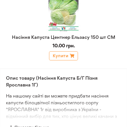
Насіння Капуста Центнер Ельзасу 150 шт СМ
10.00 грн.
Купити
Опис товару (Насіння Капуста Б/Г Пізня
Ярославна 1Г)
На нашому сайті ви можете придбати насіння
капусти білоцвітної пізньостиглого сорту
"ЯРОСЛАВНА" 1г від виробника з України -
відмінний вибір для тих, хто цінує великі качани з
вишуканим смаком. Дозрівання врожаю займає