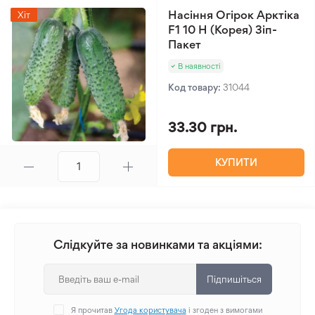
Насіння Огірок Арктіка
Хіт
F1 10 Н (Корея) Зіп-
Пакет
В наявності
Код товару:
31044
33.30 грн.
КУПИТИ
Слідкуйте за новинками та акціями:
Підпишіться
Я прочитав
Угода користувача
і згоден з вимогами