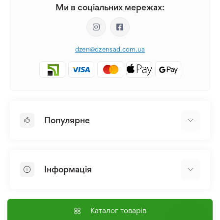
Ми в соціальних мережах:
dzen@dzensad.com.ua
Популярне
Цибулини та Бульби Квітів
Багаторічники
Інформація
Лілія
Півонія
Головна
Насіння
Доставка і оплата
Каталог товарів
Лілійник