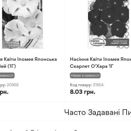
я Квіти Іпомея Японська
Насіння Квіти Іпомея Япо
ей (1Г)
Скарлет О'Хара 1Г
наявності
Немає в наявності
ару:
20966
Код товару:
31954
грн.
8.03 грн.
Часто Задавані П