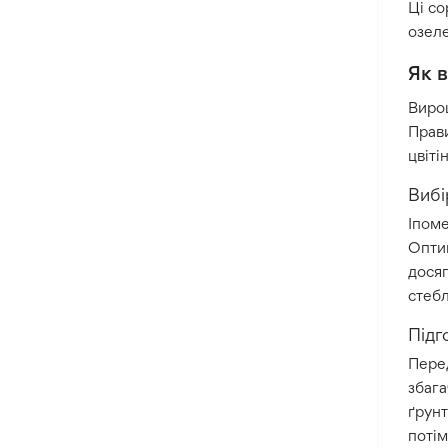
Ці со
озеле
Як 
Вирощ
Прави
цвіті
Вибі
Іпом
Оптим
досяг
стеб
Підг
Перед
збага
ґрунт
потім