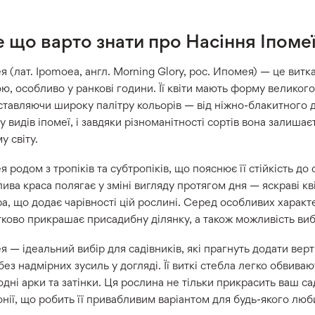
 що варто знати про Насіння Іпоме
я (лат. Ipomoea, англ. Morning Glory, рос. Ипомея) — це ви
ю, особливо у ранкові години. Її квіти мають форму великого
тавляючи широку палітру кольорів — від ніжно-блакитного д
у видів іпомеї, і завдяки різноманітності сортів вона залиш
у світу.
я родом з тропіків та субтропіків, що пояснює її стійкість до 
ива краса полягає у зміні вигляду протягом дня — яскраві кві
а, що додає чарівності цій рослині. Серед особливих харак
ково прикрашає присадибну ділянку, а також можливість виб
я — ідеальний вибір для садівників, які прагнуть додати верт
без надмірних зусиль у догляді. Її виткі стебла легко обвива
дні арки та затінки. Ця рослина не тільки прикрасить ваш с
нії, що робить її привабливим варіантом для будь-якого люб