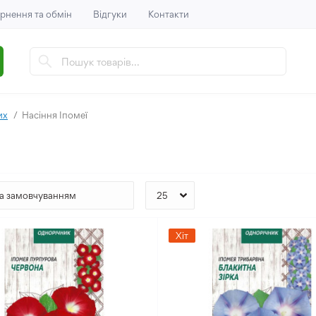
рнення та обмін
Відгуки
Контакти
их
Насіння Іпомеї
Хіт