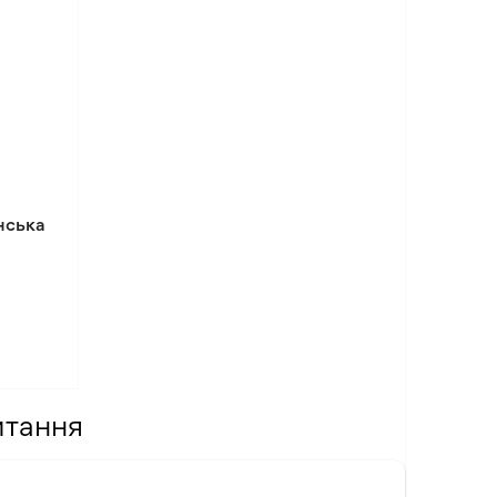
нська
итання