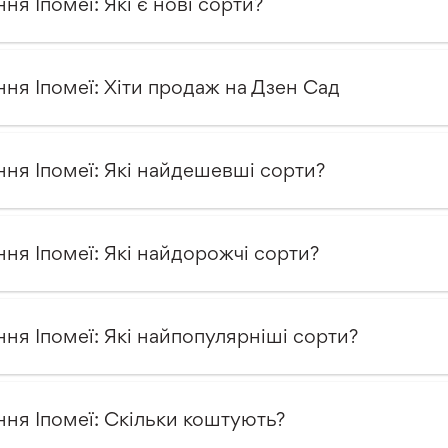
ння Іпомеї: Які є нові сорти?
ння Іпомеї: Хіти продаж на Дзен Сад
ння Іпомеї: Які найдешевші сорти?
ння Іпомеї: Які найдорожчі сорти?
ння Іпомеї: Які найпопулярніші сорти?
ння Іпомеї: Скільки коштують?