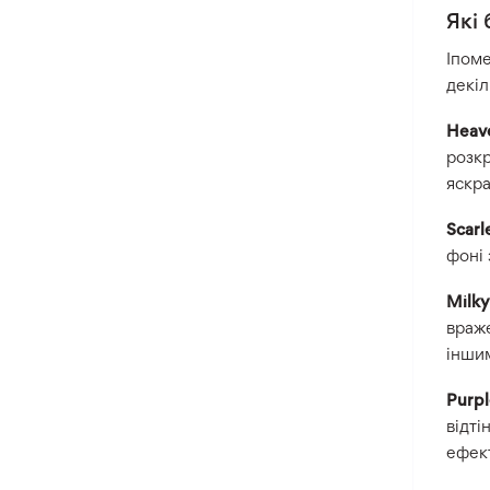
Які
Іпоме
декіл
Heav
розкр
яскра
Scarl
фоні 
Milk
враже
інши
Purp
відті
ефект