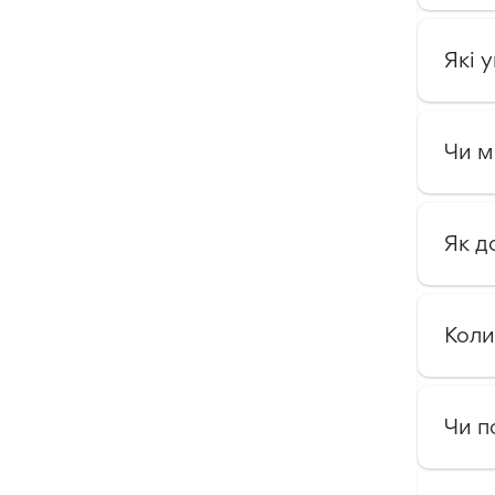
Які 
Чи м
Як д
Коли
Чи п