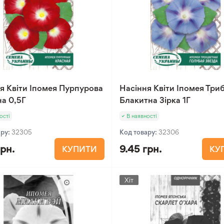
я Квіти Іпомея Пурпурова
Насіння Квіти Іпомея Три
а 0,5Г
Блакитна Зірка 1Г
ості
В наявності
ару:
32305
Код товару:
32306
грн.
9.45 грн.
КУПИТИ
КУ
Хіт