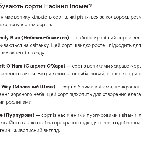
 бувають сорти Насіння Іпомеї?
я має велику кількість сортів, які різняться за кольором, роз
ька популярних сортів:
enly Blue (Небесно-блакитна)
— найпоширеніший сорт з вели
иваються на світанку. Цей сорт швидко росте і підходить д
вих акцентів в саду.
ett O'Hara (Скарлет О'Хара)
— сорт з великими яскраво-черв
зеленого листя. Витривалий та невибагливий, він легко прис
y Way (Молочний Шлях)
— сорт з білими квітами, прикраше
ння зоряного неба. Цей сорт підходить для створення елега
ми рослинами.
le (Пурпурова)
— сорт із насиченими пурпуровими квітами, я
нків. Його в'юнкі стебла прекрасно підходять для оздобленн
ний і живописний вигляд.