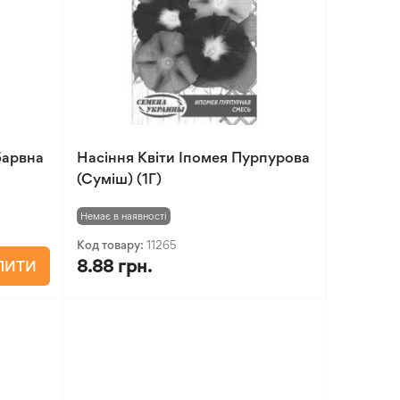
барвна
Насіння Квіти Іпомея Пурпурова
(Суміш) (1Г)
Немає в наявності
Код товару:
11265
8.88 грн.
ПИТИ