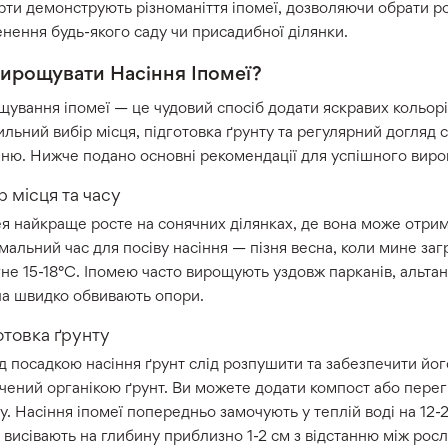
рти демонструють різноманіття іпомеї, дозволяючи обрати р
нення будь-якого саду чи присадибної ділянки.
вирощувати Насіння Іпомеї?
ування іпомеї — це чудовий спосіб додати яскравих кольорів
льний вибір місця, підготовка ґрунту та регулярний догляд
нню. Нижче подано основні рекомендації для успішного виро
р місця та часу
ея найкраще росте на сонячних ділянках, де вона може отр
альний час для посіву насіння — пізня весна, коли мине загр
не 15-18°C. Іпомею часто вирощують уздовж парканів, альтанок
ла швидко обвивають опори.
отовка ґрунту
 посадкою насіння ґрунт слід розпушити та забезпечити йо
чений органікою ґрунт. Ви можете додати компост або перег
у. Насіння іпомеї попередньо замочують у теплій воді на 12
 висівають на глибину приблизно 1-2 см з відстанню між рос