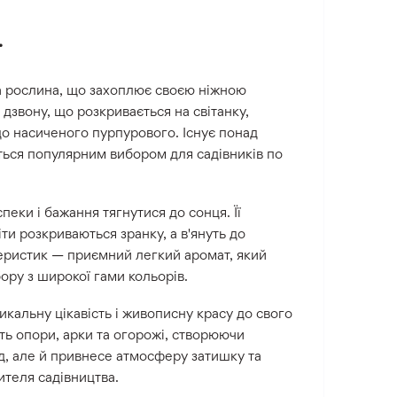
ї
тка рослина, що захоплює своєю ніжною
 дзвону, що розкривається на світанку,
о насиченого пурпурового. Існує понад
ається популярним вибором для садівників по
спеки і бажання тягнутися до сонця. Її
ти розкриваються зранку, а в'януть до
теристик — приємний легкий аромат, який
ору з широкої гами кольорів.
икальну цікавість і живописну красу до свого
ють опори, арки та огорожі, створюючи
ад, але й привнесе атмосферу затишку та
ителя садівництва.