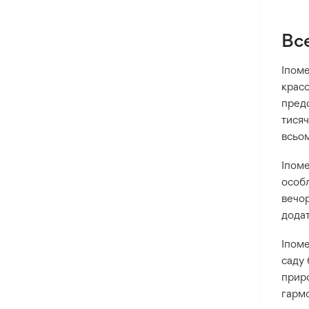
Все
Іпоме
красо
предс
тисяч
всьом
Іпоме
особл
вечор
додат
Іпоме
саду 
приро
гармо