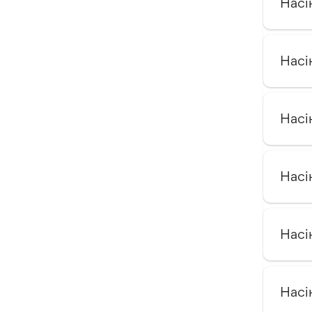
Насі
Оксалис
Такка
Насі
Хлідантус
Хохлатка
Іксія
Насі
Еукоміс
Фрезія
Насі
Насі
Насі