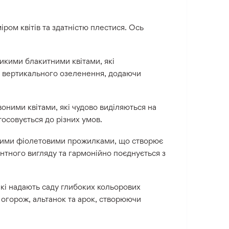
міром квітів та здатністю плестися. Ось
кими блакитними квітами, які
ля вертикального озеленення, додаючи
оними квітами, які чудово виділяються на
тосовується до різних умов.
ними фіолетовими прожилками, що створює
нтного вигляду та гармонійно поєднується з
кі надають саду глибоких кольорових
я огорож, альтанок та арок, створюючи