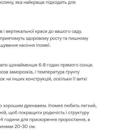
ослину, яка найкраще підходить для
 і вертикальної краси до вашого саду.
 сприятимуть здоровому росту та пишному
щування насіння іпомеї.
имати щонайменше 6-8 годин прямого сонця.
оза заморозків, і температура ґрунту
 чи інших конструкцій, оскільки її виткі
го хорошим дренажем. Іпомея любить легкий,
ній, щоб покращити родючість і структуру
-24 години для прискорення проростання, а
линами 20-30 см.