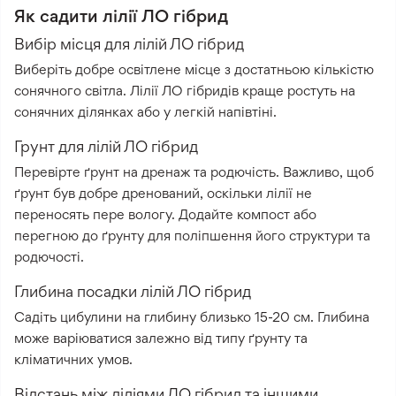
Як садити лілії ЛО гібрид
Вибір місця для лілій ЛО гібрид
Виберіть добре освітлене місце з достатньою кількістю
сонячного світла. Лілії ЛО гібридів краще ростуть на
сонячних ділянках або у легкій напівтіні.
Грунт для лілій ЛО гібрид
Перевірте ґрунт на дренаж та родючість. Важливо, щоб
ґрунт був добре дренований, оскільки лілії не
переносять пере вологу. Додайте компост або
перегною до ґрунту для поліпшення його структури та
родючості.
Глибина посадки лілій ЛО гібрид
Садіть цибулини на глибину близько 15-20 см. Глибина
може варіюватися залежно від типу ґрунту та
кліматичних умов.
Відстань між ліліями ЛО гібрид та іншими