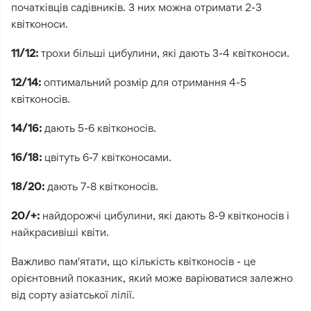
початківців садівників. З них можна отримати 2-3
квітконоси.
11/12:
трохи більші цибулини, які дають 3-4 квітконоси.
12/14:
оптимальний розмір для отримання 4-5
квітконосів.
14/16:
дають 5-6 квітконосів.
16/18:
цвітуть 6-7 квітконосами.
18/20:
дають 7-8 квітконосів.
20/+:
найдорожчі цибулини, які дають 8-9 квітконосів і
найкрасивіші квіти.
Важливо пам'ятати, що кількість квітконосів - це
орієнтовний показник, який може варіюватися залежно
від сорту азіатської лілії.