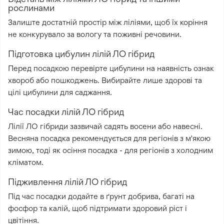
рослинами
Залиште достатній простір між ліліями, щоб їх коріння
не конкурувало за вологу та поживні речовини.
Підготовка цибулин лілій ЛО гібрид
Перед посадкою перевірте цибулини на наявність ознак
хвороб або пошкоджень. Вибирайте лише здорові та
цілі цибулини для саджання.
Час посадки лілій ЛО гібрид
Лілії ЛО гібриди зазвичай садять восени або навесні.
Весняна посадка рекомендується для регіонів з м'якою
зимою, тоді як осіння посадка - для регіонів з холодним
кліматом.
Підживлення лілій ЛО гібрид
Під час посадки додайте в ґрунт добрива, багаті на
фосфор та калій, щоб підтримати здоровий ріст і
цвітіння.