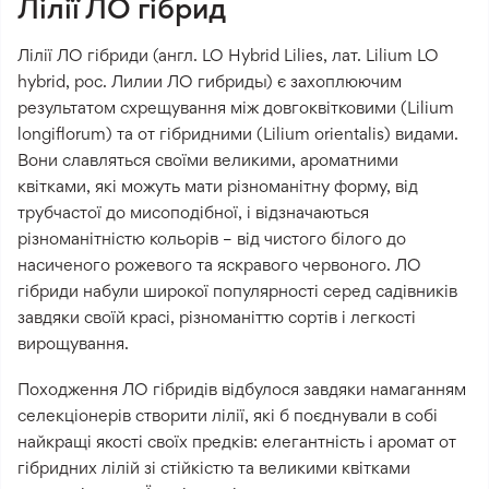
Лілії ЛО гібрид
Лілії ЛО гібриди (англ. LO Hybrid Lilies, лат. Lilium LO
hybrid, рос. Лилии ЛО гибриды) є захоплюючим
результатом схрещування між довгоквітковими (Lilium
longiflorum) та от гібридними (Lilium orientalis) видами.
Вони славляться своїми великими, ароматними
квітками, які можуть мати різноманітну форму, від
трубчастої до мисоподібної, і відзначаються
різноманітністю кольорів – від чистого білого до
насиченого рожевого та яскравого червоного. ЛО
гібриди набули широкої популярності серед садівників
завдяки своїй красі, різноманіттю сортів і легкості
вирощування.
Походження ЛО гібридів відбулося завдяки намаганням
селекціонерів створити лілії, які б поєднували в собі
найкращі якості своїх предків: елегантність і аромат от
гібридних лілій зі стійкістю та великими квітками