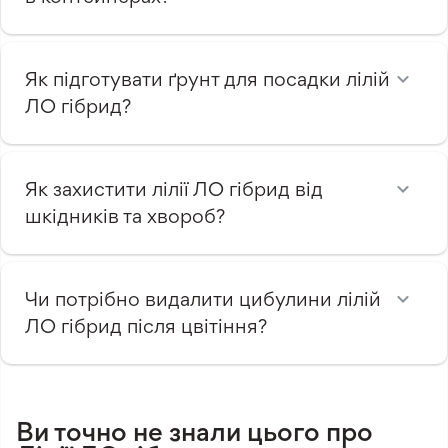
Як підготувати ґрунт для посадки лілій
ЛО гібрид?
Як захистити лілії ЛО гібрид від
шкідників та хвороб?
Чи потрібно видалити цибулини лілій
ЛО гібрид після цвітіння?
Ви точно не знали цього про