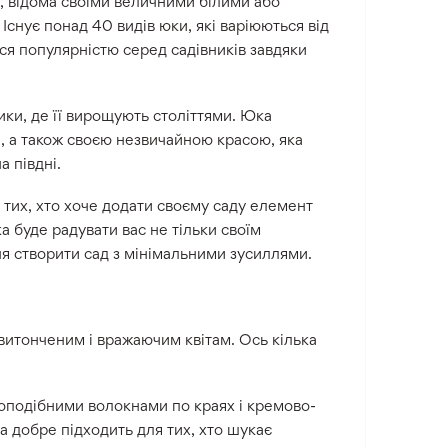
а, відома своїми величними білими або
 Існує понад 40 видів юки, які варіюються від
ся популярністю серед садівників завдяки
ики, де її вирощують століттями. Юка
, а також своєю незвичайною красою, яка
а півдні.
я тих, хто хоче додати своєму саду елемент
а буде радувати вас не тільки своїм
ня створити сад з мінімальними зусиллями.
итонченим і вражаючим квітам. Ось кілька
оподібними волокнами по краях і кремово-
sa добре підходить для тих, хто шукає