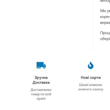
вибор
Ми у
корен
вира
Проце
обері
Зручна
Нові сорти
Доставка
Цікаві новинки
кожного сезону
Доставляємо
товар по всій
країні