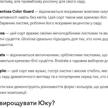
агливу, але привабливу рослину для свого саду.
entosa Color Guard
— відзначається яскравими жовтими смуг
ативності навіть без квітів. Цей сорт також має кремово-білі 
барвним листям, роблячи його яскравим акцентом у саду.
osa
— цей сорт вражає своїми мечоподібними листками та в
ні суцвіття. Gloriosa ідеально підходить для тих, хто хоче 
маніття.
ata
— відзначається витонченими, сріблястими листками, що 
маються кремово-білі суцвіття. Rostrata є чудовим вибором д
plei
— цей сорт має вузькі, гострі листки і високе стебло, яке 
 саду драматичного вигляду та є популярним серед тих, хто 
рти юки демонструють різноманіття форм і кольорів, що дозв
ані композиції.
 вирощувати Юку?