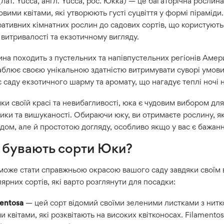
лат. Yucca, англ. Yucca, рос. Юкка) — це багаторічна рослин
вими квітами, які утворюють густі суцвіття у формі піраміди.
ативних кімнатних рослин до садових сортів, що користують
 витривалості та екзотичному вигляду.
на походить з пустельних та напівпустельних регіонів Амер
блює своєю унікальною здатністю витримувати суворі умови
 саду екзотичного шарму та аромату, що нагадує теплі ночі н
ки своїй красі та невибагливості, юка є чудовим вибором дл
ики та вишуканості. Обираючи юку, ви отримаєте рослину, як
дом, але й простотою догляду, особливо якщо у вас є бажан
і бувають сорти Юки?
оже стати справжньою окрасою вашого саду завдяки своїм в
ярних сортів, які варто розглянути для посадки:
mentosa
— цей сорт відомий своїми зеленими листками з нитк
и квітами, які розквітають на високих квітконосах. Filamento