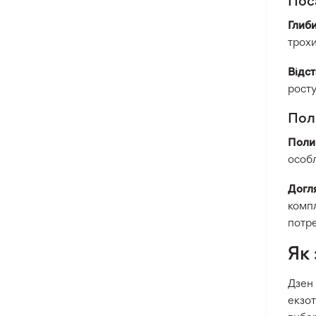
Пос
Глиби
трохи
Відст
росту
Пол
Поли
особл
Догл
компл
потре
Як
Дзен
екзот