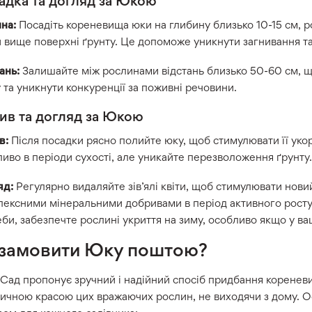
адка та догляд за Юкою
на:
Посадіть кореневища юки на глибину близько 10-15 см, р
 вище поверхні ґрунту. Це допоможе уникнути загнивання т
ань:
Залишайте між рослинами відстань близько 50-60 см, щ
 та уникнути конкуренції за поживні речовини.
ив та догляд за Юкою
в:
Після посадки рясно полийте юку, щоб стимулювати її укор
иво в періоди сухості, але уникайте перезволоження ґрунту.
яд:
Регулярно видаляйте зів’ялі квіти, щоб стимулювати новий
ексними мінеральними добривами в період активного росту. 
би, забезпечте рослині укриття на зиму, особливо якщо у ва
 замовити Юку поштою?
 Сад пропонує зручний і надійний спосіб придбання корене
ичною красою цих вражаючих рослин, не виходячи з дому. О