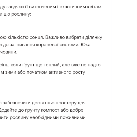
 завдяки її витонченим і екзотичним квітам.
и цю рослину:
ою кількістю сонця. Важливо вибрати ділянку
и до загнивання кореневої системи. Юка
ечовини.
інь, коли ґрунт ще теплий, але вже не надто
м зими або початком активного росту
б забезпечити достатньо простору для
 Додайте до ґрунту компост або добре
ечити рослину необхідними поживними