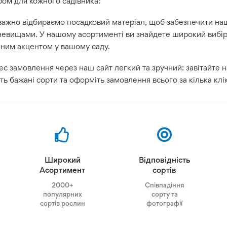
ом для кожного садівника:
важно відбираємо посадковий матеріал, щоб забезпечити на
евищами. У нашому асортименті ви знайдете широкий вибір 
зним акцентом у вашому саду.
с замовлення через наш сайт легкий та зручний: завітайте н
ть бажані сорти та оформіть замовлення всього за кілька клік
Широкий
Відповідність
Асортимент
сортів
2000+
Співпадіння
популярних
сорту та
сортів рослин
фотографії