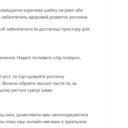
озміщуючи кореневу шийку на рівні або
а забезпечить здоровий розвиток рослини.
об забезпечити їм достатньо простору для
інення. Надалі поливати слід помірно,
 ріст, та підгодовуйте рослину
Восени обріжте засохлі листя та, за
шому регіоні суворі зими.
вищ юки, дозволяючи вам насолоджуватися
сь чому наш онлайн-магазин є ідеальним