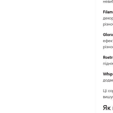
невиб
Filam
декор
різно
Glori
ефект
різно
Rostr
підні
Whip
додає
Ці со
вишук
Як