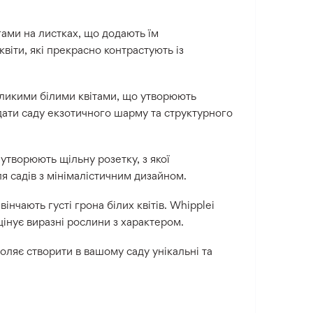
ами на листках, що додають їм
квіти, які прекрасно контрастують із
еликими білими квітами, що утворюють
додати саду екзотичного шарму та структурного
утворюють щільну розетку, з якої
ля садів з мінімалістичним дизайном.
вінчають густі грона білих квітів. Whipplei
цінує виразні рослини з характером.
оляє створити в вашому саду унікальні та