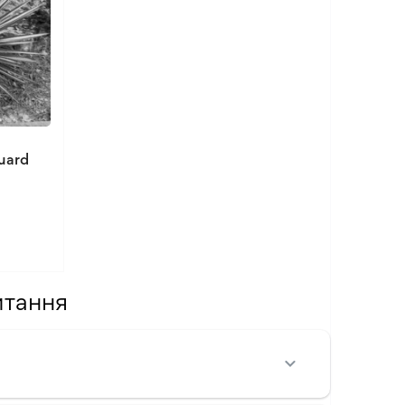
uard
итання