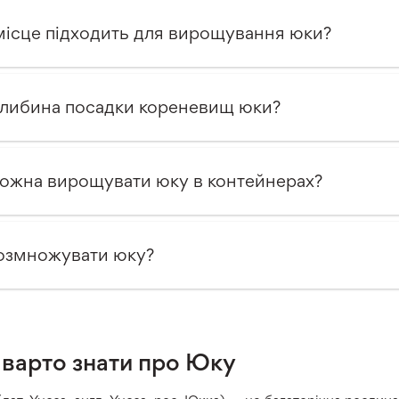
місце підходить для вирощування юки?
глибина посадки кореневищ юки?
ожна вирощувати юку в контейнерах?
озмножувати юку?
 варто знати про Юку