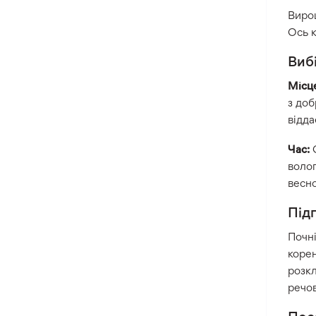
Вирощ
Ось к
Виб
Місц
з доб
відда
Час:
О
волог
весн
Під
Почні
корен
розк
речо