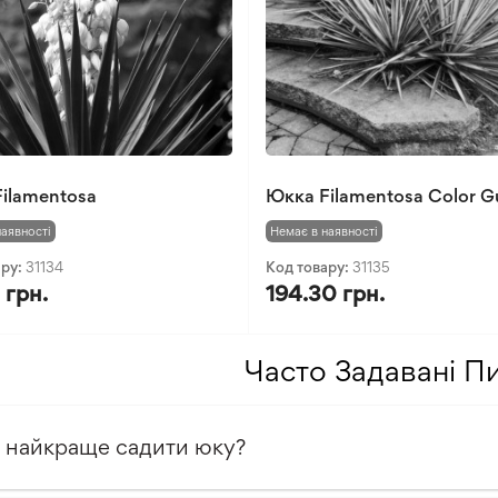
ilamentosa
Юкка Filamentosa Color G
наявності
Немає в наявності
ару:
31134
Код товару:
31135
 грн.
194.30 грн.
Часто Задавані П
 найкраще садити юку?