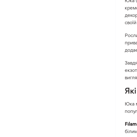
Юка (
кремо
Оксалис
декор
Такка
своїй
Хлідантус
Росли
Хохлатка
прива
Іксія
додає
Еукоміс
Завдя
Фрезія
екзот
вигля
Як
Юка м
попул
Fila
білим