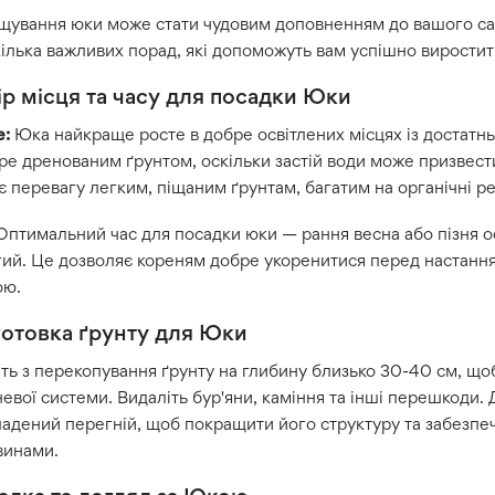
ування юки може стати чудовим доповненням до вашого саду
ілька важливих порад, які допоможуть вам успішно виростит
ір місця та часу для посадки Юки
е:
Юка найкраще росте в добре освітлених місцях із достатнь
ре дренованим ґрунтом, оскільки застій води може призвест
є перевагу легким, піщаним ґрунтам, багатим на органічні р
птимальний час для посадки юки — рання весна або пізня ос
ий. Це дозволяє кореням добре укоренитися перед настання
ою.
готовка ґрунту для Юки
ть з перекопування ґрунту на глибину близько 30-40 см, що
евої системи. Видаліть бур'яни, каміння та інші перешкоди.
ладений перегній, щоб покращити його структуру та забезп
винами.