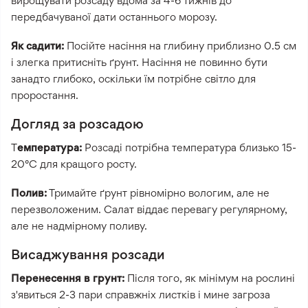
вирощувати розсаду вдома за 4-6 тижнів до
передбачуваної дати останнього морозу.
Як садити:
Посійте насіння на глибину приблизно 0.5 см
і злегка притисніть ґрунт. Насіння не повинно бути
занадто глибоко, оскільки їм потрібне світло для
проростання.
Догляд за розсадою
Т
емпература:
Розсаді потрібна температура близько 15-
20°C для кращого росту.
Полив:
Тримайте ґрунт рівномірно вологим, але не
перезволоженим. Салат віддає перевагу регулярному,
але не надмірному поливу.
Висаджування розсади
Перенесення в грунт:
Після того, як мінімум на рослині
з'явиться 2-3 пари справжніх листків і мине загроза