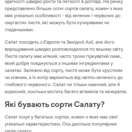
здатності швидко рости та легкості в догляді. На ринку
представлено більше сотні сортів салату, кожен з яких
має унікальні особливості - від зелених і червоних до
смугастих листя, які можуть бути кучерявими чи
гладенькими.
Салат походить з Європи та Західної Азії, але його
вирощування швидко розповсюдилося по всьому світу.
Листя салату має м'який, часто трохи гіркуватий смак,
який добре поєднується з іншими інгредієнтами у
салатах. Залежно від сорту, листя може бути хрустким
чи ніжним, а їх колір варіюється від світло-зеленого до
глибокого червоного. Салат не тільки смачний, але й
корисний, оскільки містить багато вітамінів та мінералів.
Які бувають сорти Салату?
Салат існує у багатьох сортах, кожен з яких має свої
унікальні характеристики. Ось декілька популярних
типів салату: