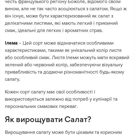
честь французького регіону Божоле, відомого своїм
вином, але не так часто асоціюється з салатом. Якщо ж
він існує, може бути характеризований як салат з
делікатними листями, які мають легкий і приємний
смак, ідеальні для легких і ароматних страв.
Ілема
– Цей сорт може відзначатися особливими
характеристиками, такими як унікальний колір листя
або особливий смак. Листя Ілеми можуть мати яскравий
зелений або червоний колір, забезпечуючи візуальну
привабливість та додаючи різноманітності будь-якому
салату.
Кожен сорт салату має свої особливості і
використовується залежно від потреб у кулінарії та
персональних смакових переваг.
Як вирощувати Салат?
Вирощування салату може бути цікавим та корисним