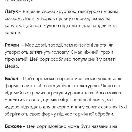
Латук
– Відомий своєю хрусткою текстурою і м'яким
смаком. Листя утворює щільну головку, схожу на
капусту. Цей сорт чудово підходить для сендвічів та
салатів.
Ромен
– Має довгі, тверді, темно-зелені листя, які
утворюють витягнуту головку. Смак ніжний, трохи
гіркуватий. Цей сорт особливо популярний у салаті
Цезар.
Балон
– Цей сорт може вирізнятися своєю унікальною
формою листя або специфічною текстурою. Якщо він
відомий в окремих агрокультурних колах, його можна
описати як салат, що має міцні та щільні листя, які
чудово підходять для використання у свіжих салатах і які
зберігають свою форму під час термічної обробки.
Божоле
– Цей сорт імовірно може бути названий на