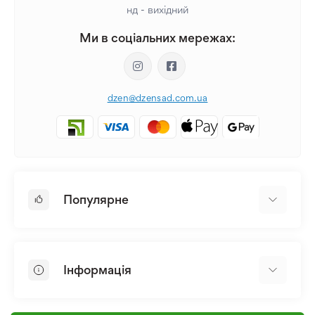
нд - вихідний
Ми в соціальних мережах:
dzen@dzensad.com.ua
Популярне
Цибулини та Бульби Квітів
Багаторічники
Інформація
Лілія
Півонія
Головна