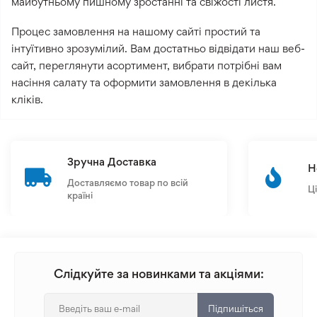
майбутньому пишному зростанні та свіжості листя.
Процес замовлення на нашому сайті простий та
інтуїтивно зрозумілий. Вам достатньо відвідати наш веб-
сайт, переглянути асортимент, вибрати потрібні вам
насіння салату та оформити замовлення в декілька
кліків.
Зручна Доставка
Н
Доставляємо товар по всій
Ц
країні
Слідкуйте за новинками та акціями:
Підпишіться