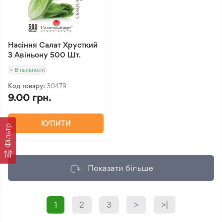
Насіння Салат Хрусткий
З Авіньону 500 Шт.
В наявності
Код товару:
30479
9.00 грн.
КУПИТИ
Фільтр
Показати більше
1
2
3
>
>|