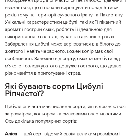
Походження цибулі ріпчастої сягає глибокої давнини, і
вважається, що її почали вирощувати понад 5 тисяч
років тому на території сучасного Ірану та Пакистану.
Унікальні характеристики цибулі, такі як її пікантний
аромат і гострий смак, роблять її ідеальною для
використання в салатах, супах та гарячих стравах.
Забарвлення цибулі може варіюватися від білого до
жовтого і навіть червоного, кожен колір має свої
особливості. Залежно від сорту, смак може бути від
м’якого і солодкуватого до дуже гострого, що додає
різноманіття в приготуванні страв.
Які бувають сорти Цибулі
Ріпчастої?
Цибуля ріпчаста має численні сорти, які відрізняються
за розміром, кольором та смаковими властивостями.
Ось декілька популярних сортів:
Аліса
— цей сорт відомий своїм великим розміром і