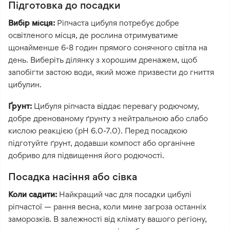
Підготовка до посадки
Вибір місця:
Ріпчаста цибуля потребує добре
освітленого місця, де рослина отримуватиме
щонайменше 6-8 годин прямого сонячного світла на
день. Виберіть ділянку з хорошим дренажем, щоб
запобігти застою води, який може призвести до гниття
цибулин.
Ґрунт:
Цибуля ріпчаста віддає перевагу родючому,
добре дренованому ґрунту з нейтральною або слабо
кислою реакцією (pH 6.0-7.0). Перед посадкою
підготуйте ґрунт, додавши компост або органічне
добриво для підвищення його родючості.
Посадка насіння або сівка
Коли садити:
Найкращий час для посадки цибулі
ріпчастої — рання весна, коли мине загроза останніх
заморозків. В залежності від клімату вашого регіону,