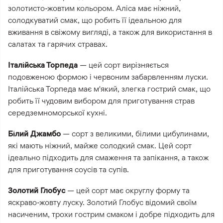
золотисто-жовтим кольором. Аліса має ніжний,
солодкуватий смак, що робить її ідеальною для
вживання в свіжому вигляді, а також для використання в
салатах та гарячих стравах.
Італійська Торпеда
— цей сорт вирізняється
подовженою формою і червоним забарвленням луски.
Італійська Торпеда має м'який, злегка гострий смак, що
робить її чудовим вибором для приготування страв
середземноморської кухні.
Білий Джамбо
— сорт з великими, білими цибулинами,
які мають ніжний, майже солодкий смак. Цей сорт
ідеально підходить для смаження та запікання, а також
для приготування соусів та супів.
Золотий Глобус
— цей сорт має округлу форму та
яскраво-жовту луску. Золотий Глобус відомий своїм
насиченим, трохи гострим смаком і добре підходить для