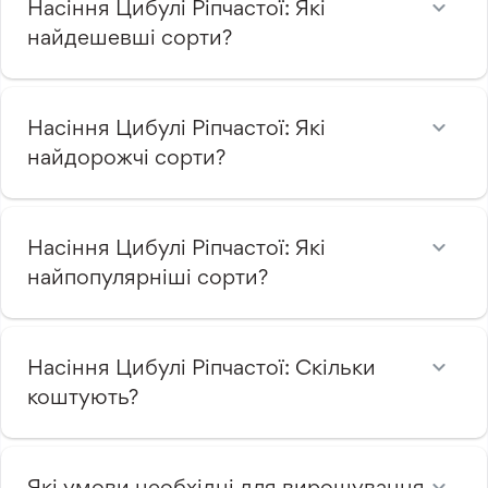
Насіння Цибулі Ріпчастої: Які
найдешевші сорти?
Насіння Цибулі Ріпчастої: Які
найдорожчі сорти?
Насіння Цибулі Ріпчастої: Які
найпопулярніші сорти?
Насіння Цибулі Ріпчастої: Скільки
коштують?
Які умови необхідні для вирощування