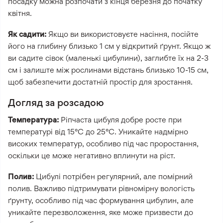
посадку можна розпочати з кінця березня до початку
квітня.
Як садити:
Якщо ви використовуєте насіння, посійте
його на глибину близько 1 см у відкритий ґрунт. Якщо ж
ви садите сівок (маленькі цибулини), заглибте їх на 2-3
см і залиште між рослинами відстань близько 10-15 см,
щоб забезпечити достатній простір для зростання.
Догляд за розсадою
Температура:
Ріпчаста цибуля добре росте при
температурі від 15°C до 25°C. Уникайте надмірно
високих температур, особливо під час проростання,
оскільки це може негативно вплинути на ріст.
Полив:
Цибулі потрібен регулярний, але помірний
полив. Важливо підтримувати рівномірну вологість
ґрунту, особливо під час формування цибулин, але
уникайте перезволоження, яке може призвести до