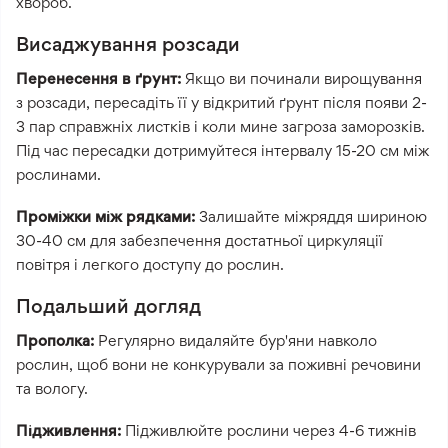
хвороб.
Висаджування розсади
Перенесення в ґрунт:
Якщо ви починали вирощування
з розсади, пересадіть її у відкритий ґрунт після появи 2-
3 пар справжніх листків і коли мине загроза заморозків.
Під час пересадки дотримуйтеся інтервалу 15-20 см між
рослинами.
Проміжки між рядками:
Залишайте міжряддя шириною
30-40 см для забезпечення достатньої циркуляції
повітря і легкого доступу до рослин.
Подальший догляд
Прополка:
Регулярно видаляйте бур'яни навколо
рослин, щоб вони не конкурували за поживні речовини
та вологу.
Підживлення:
Підживлюйте рослини через 4-6 тижнів