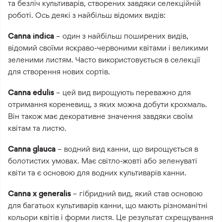
та безліч культиварів, створених завдяки селекційній
роботі. Ось деякі з найбільш відомих видів:
Canna indica
– один з найбільш поширених видів,
відомий своїми яскраво-червоними квітами і великими
зеленими листям. Часто використовується в селекції
для створення нових сортів.
Canna edulis
– цей вид вирощують переважно для
отримання кореневищ, з яких можна добути крохмаль.
Він також має декоративне значення завдяки своїм
квітам та листю.
Canna glauca
– водний вид канни, що вирощується в
болотистих умовах. Має світло-жовті або зеленуваті
квіти та є основою для водних культиварів канни.
Canna x generalis
– гібридний вид, який став основою
для багатьох культиварів канни, що мають різноманітні
кольори квітів і форми листя. Це результат схрещування