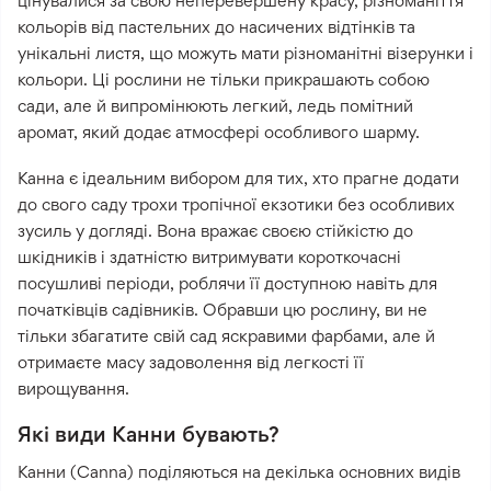
цінувалися за свою неперевершену красу, різноманіття
кольорів від пастельних до насичених відтінків та
унікальні листя, що можуть мати різноманітні візерунки і
кольори. Ці рослини не тільки прикрашають собою
сади, але й випромінюють легкий, ледь помітний
аромат, який додає атмосфері особливого шарму.
Канна є ідеальним вибором для тих, хто прагне додати
до свого саду трохи тропічної екзотики без особливих
зусиль у догляді. Вона вражає своєю стійкістю до
шкідників і здатністю витримувати короткочасні
посушливі періоди, роблячи її доступною навіть для
початківців садівників. Обравши цю рослину, ви не
тільки збагатите свій сад яскравими фарбами, але й
отримаєте масу задоволення від легкості її
вирощування.
Які види Канни бувають?
Канни (Canna) поділяються на декілька основних видів