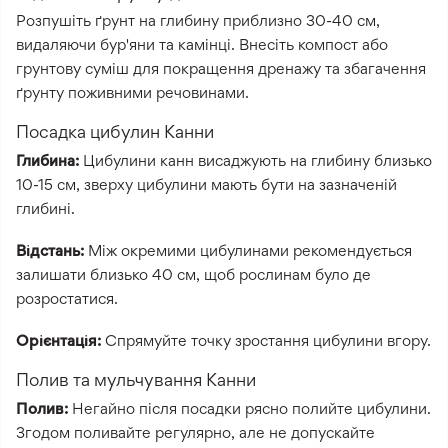
Розпушіть ґрунт на глибину приблизно 30-40 см,
видаляючи бур'яни та камінці. Внесіть компост або
грунтову суміш для покращення дренажу та збагачення
ґрунту поживними речовинами.
Посадка цибулин Канни
Глибина:
Цибулини канн висаджують на глибину близько
10-15 см, зверху цибулини мають бути на зазначеній
глибині.
Відстань:
Між окремими цибулинами рекомендується
залишати близько 40 см, щоб рослинам було де
розростатися.
Орієнтація:
Спрямуйте точку зростання цибулини вгору.
Полив та мульчування Канни
Полив:
Негайно після посадки рясно полийте цибулини.
Згодом поливайте регулярно, але не допускайте