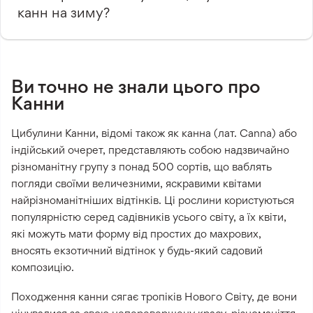
канн на зиму?
Ви точно не знали цього про
Канни
Цибулини Канни, відомі також як канна (лат. Canna) або
індійський очерет, представляють собою надзвичайно
різноманітну групу з понад 500 сортів, що ваблять
погляди своїми величезними, яскравими квітами
найрізноманітніших відтінків. Ці рослини користуються
популярністю серед садівників усього світу, а їх квіти,
які можуть мати форму від простих до махрових,
вносять екзотичний відтінок у будь-який садовий
композицію.
Походження канни сягає тропіків Нового Світу, де вони