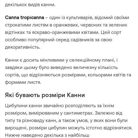
декількох видів канни.
Canna tropicanna
– один із культиварів, відомий своїми
строкатими листям в оранжевих, червоних та зелених
відтінках та яскраво-оранжевими квітами. Цей сорт
особливо популярний серед садівників за свою
декоративність.
Канни є досить мінливими у селекційному плані, і
завдяки цьому було виведено величезну кількість
сортів, що відрізняються розмірами, кольорами квітів та
формами листя.
Які бувають розміри Канни
Цибулини канни звичайно розподіляють за їхнім
розміром, вимірюваним у сантиметрах. Залежно від
типу та різновиду канн, а також умов, у яких вони були
вирощені, розміри цибулин можуть істотно відрізнятися.
Нижче наведено декілька з найбільш