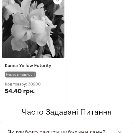
Канна Yellow Futurity
Немає в наявності
Код товару:
30900
54.40 грн.
Часто Задавані Питання
Як глибоко садити цибулини канн?