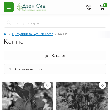
0
Цибулини та Бульби Квітів
Канна
Канна
Каталог