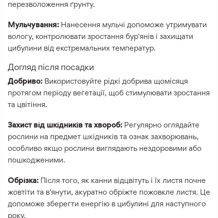
перезволоження ґрунту.
Мульчування:
Нанесення мульчі допоможе утримувати
вологу, контролювати зростання бур'янів і захищати
цибулини від екстремальних температур.
Догляд після посадки
Добриво:
Використовуйте рідкі добрива щомісяця
протягом періоду вегетації, щоб стимулювати зростання
та цвітіння.
Захист від шкідників та хвороб:
Регулярно оглядайте
рослини на предмет шкідників та ознак захворювань,
особливо якщо рослини виглядають нездоровими або
пошкодженими.
Обрізка:
Після того, як канни відцвітуть і їх листя почне
жовтіти та в'янути, акуратно обріжте пожовкле листя. Це
допоможе зберегти енергію в цибулині для наступного
року.