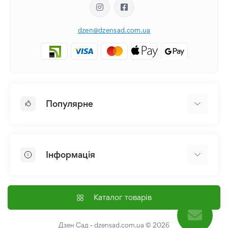
dzen@dzensad.com.ua
Популярне
Цибулини та Бульби Квітів
Багаторічники
Інформація
Лілія
Півонія
Головна
Насіння
Доставка і оплата
Каталог товарів
Лілійник
Контакти
Про нас
Дзен Сад - dzensad.com.ua
© 2026