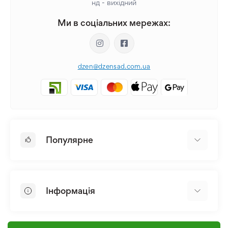
нд - вихідний
Ми в соціальних мережах:
dzen@dzensad.com.ua
Популярне
Цибулини та Бульби Квітів
Багаторічники
Інформація
Лілія
Півонія
Головна
Насіння