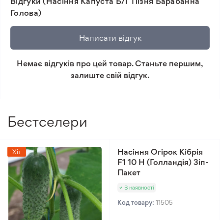
Відгуки (Насіння Капуста Б/Г Пізня Барабанна
🛡️ Захист покупок. Повернення коштів за товар, що
Голова)
не відповідає очікуванням, згідно з умовами
повернення.
Написати відгук
Мінімальне замовлення 300 грн.
Немає відгуків про цей товар. Станьте першим,
залиште свій відгук.
Бестселери
Насіння Огірок Кібрія
Хіт
F1 10 Н (Голландія) Зіп-
Пакет
В наявності
Код товару:
11505