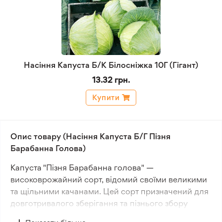
Насіння Капуста Б/К Білосніжка 10Г (Гігант)
13.32 грн.
Купити
Опис товару (Насіння Капуста Б/Г Пізня
Барабанна Голова)
Капуста "Пізня Барабанна голова" —
високоврожайний сорт, відомий своїми великими
та щільними качанами. Цей сорт призначений для
довготривалого зберігання та пізнього збору
врожаю, ідеально підходить для вирощування в