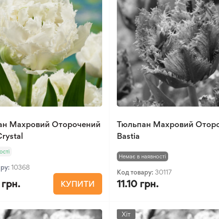
ан Махровий Оторочений
Тюльпан Махровий Отор
rystal
Bastia
ості
Немає в наявності
ару:
10368
Код товару:
30117
 грн.
11.10 грн.
КУПИТИ
Хіт