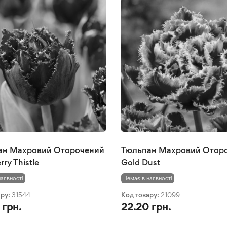
ан Махровий Оторочений
Тюльпан Махровий Отор
ry Thistle
Gold Dust
наявності
Немає в наявності
ару:
31544
Код товару:
21099
 грн.
22.20 грн.