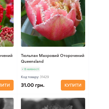
очений
Тюльпан Махровий Оторочений
Queensland
В наявності
Код товару:
31429
31.00 грн.
ПИТИ
КУПИТИ