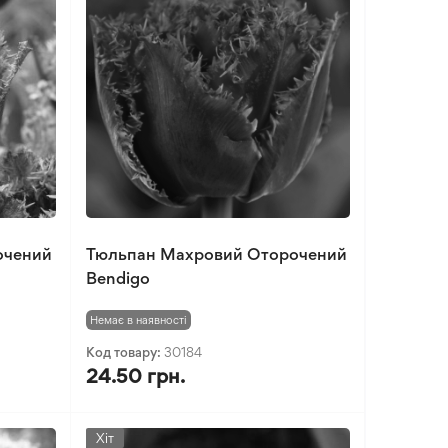
очений
Тюльпан Махровий Оторочений
Bendigo
Немає в наявності
Код товару:
30184
24.50 грн.
Хіт