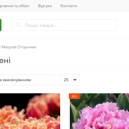
рнення та обмін
Відгуки
Контакти
 Махрові Оторочені
ені
Хіт