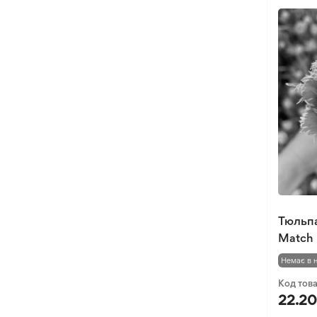
Тюльп
Match 
Немає в 
Код тов
22.20