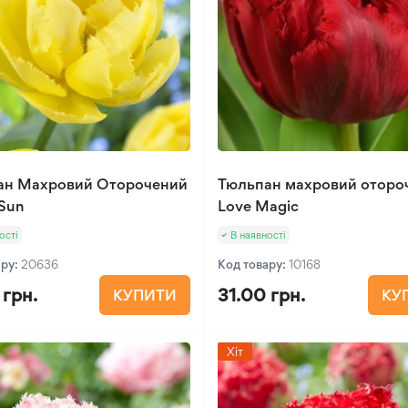
ан Махровий Оторочений
Тюльпан махровий оторо
 Sun
Love Magic
ості
В наявності
ару:
20636
Код товару:
10168
 грн.
31.00 грн.
КУПИТИ
КУ
Хіт