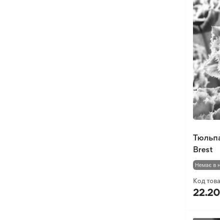
Тюльп
Brest
Немає в 
Код тов
22.20