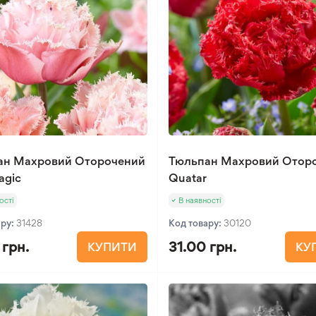
ан Махровий Оторочений
Тюльпан Махровий Отор
agic
Quatar
ості
В наявності
ару:
31428
Код товару:
30120
 грн.
31.00 грн.
КУПИТИ
КУ