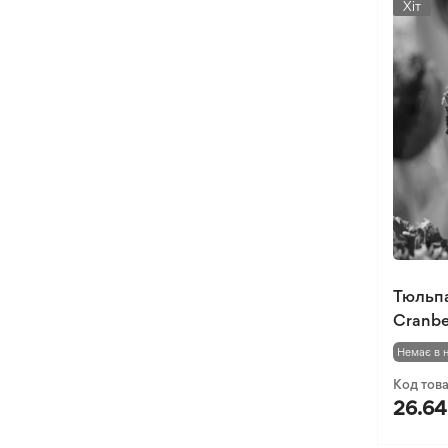
Хіт
Тюльп
Cranber
Немає в 
Код тов
26.64