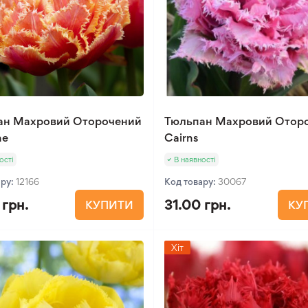
ан Махровий Оторочений
Тюльпан Махровий Отор
ne
Cairns
ості
В наявності
ару:
12166
Код товару:
30067
 грн.
31.00 грн.
КУПИТИ
КУ
Хіт