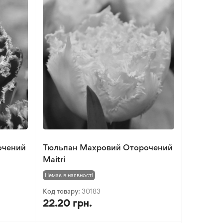
очений
Тюльпан Махровий Оторочений
Maitri
Немає в наявності
Код товару:
30183
22.20 грн.