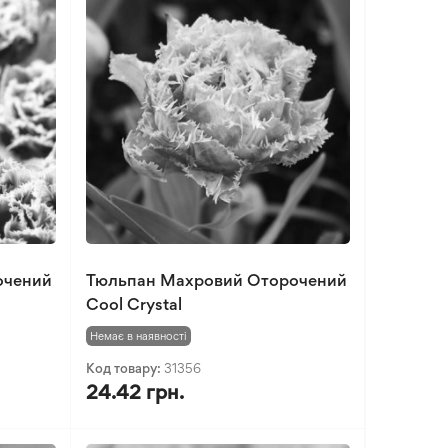
очений
Тюльпан Махровий Оторочений
Cool Crystal
Немає в наявності
Код товару:
31356
24.42 грн.