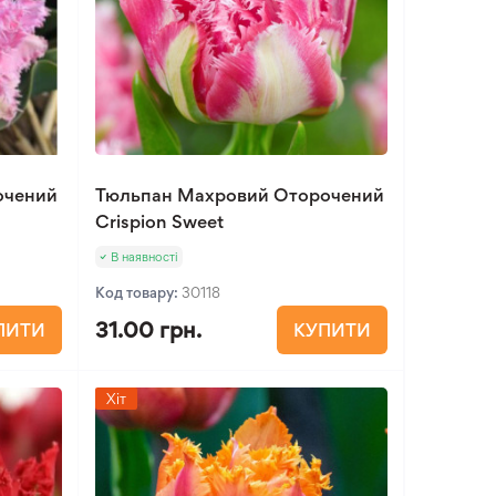
очений
Тюльпан Махровий Оторочений
Crispion Sweet
В наявності
Код товару:
30118
31.00 грн.
ПИТИ
КУПИТИ
Хіт