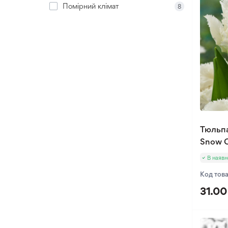
Помірний клімат
8
Хлідантус
Хохлатка
Іксія
Еукоміс
Фрезія
Тюльп
Snow C
В наявн
Код тов
31.00