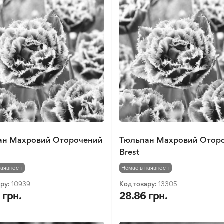
ан Махровий Оторочений
Тюльпан Махровий Отор
Brest
наявності
Немає в наявності
ару:
10939
Код товару:
13305
 грн.
28.86 грн.