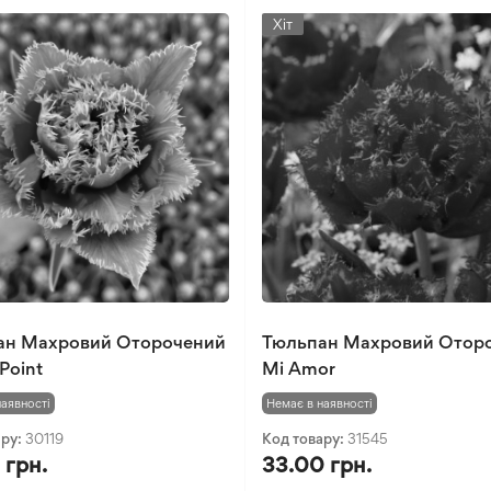
Хіт
ан Махровий Оторочений
Тюльпан Махровий Отор
Point
Mi Amor
наявності
Немає в наявності
ару:
30119
Код товару:
31545
 грн.
33.00 грн.