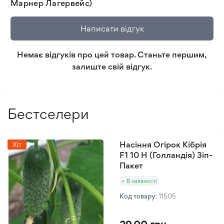
Марнер Лагервейс)
не відповідає очікуванням, згідно з умовами
повернення.
Написати відгук
Мінімальне замовлення 300 грн.
Немає відгуків про цей товар. Станьте першим,
залиште свій відгук.
Бестселери
Насіння Огірок Кібрія
Хіт
F1 10 Н (Голландія) Зіп-
Пакет
В наявності
Код товару:
11505