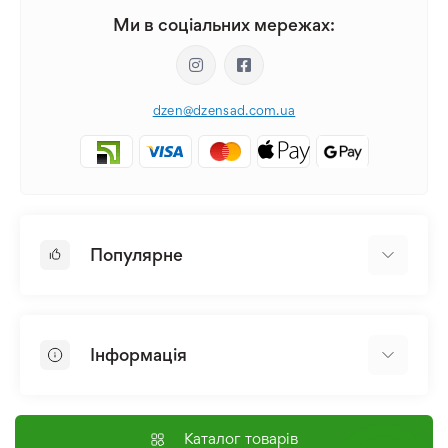
Ми в соціальних мережах:
dzen@dzensad.com.ua
Популярне
Цибулини та Бульби Квітів
Багаторічники
Інформація
Лілія
Півонія
Головна
Насіння
Доставка і оплата
Каталог товарів