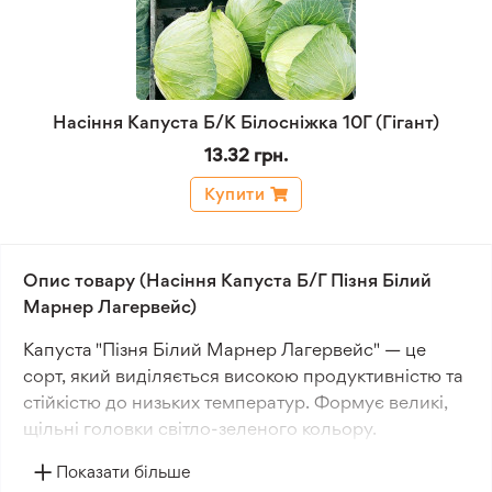
Насіння Капуста Б/К Білосніжка 10Г (Гігант)
13.32 грн.
Купити
Опис товару (Насіння Капуста Б/Г Пізня Білий
Марнер Лагервейс)
Капуста "Пізня Білий Марнер Лагервейс" — це
сорт, який виділяється високою продуктивністю та
стійкістю до низьких температур. Формує великі,
щільні головки світло-зеленого кольору.
Показати більше
"Пізня Білий Марнер Лагервейс" підходить для